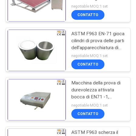
apparecchiature di
negotiable MOQ:1 set
collaudo 0 - 15 per la
POLITICA
CONTATTO
prova di stabilità
36
SULLA
Tester del fuoco del
ASTM F963 EN-71 gioca
PRIVACY
cilindri di prova delle parti
materiale da
dell'apparecchiatura di
collaudo i piccolo 70 * 38
costruzione
negotiable MOQ:1 set
* 38 millimetri
CONTATTO
Macchina della prova di
530
durevolezza attivata
Camera Test
bocca di EN71 -1,
apparecchiatura di
negotiable MOQ:1 set
ambientali
collaudo di sicurezza dei
CONTATTO
giocattoli
ASTM F963 scherza il