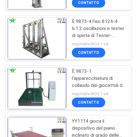
DELLA
CONTATTO
FABBRICA
È 9873-4 l'iso 8124-4
27
6.1.2 oscillazioni e tester
CONTATTICI
di spinta di Tester-
tester orizzontale di
orizzontale della stabilità
negotiable MOQ:1 set
infiammabilità
dei giocattoli di attività
NOTIZIE
CONTATTO
È 9873-1
RICHIEDA
l'apparecchiatura di
UNA
collaudo dei giocattoli di
79
CITAZIONE
clausola 5.16.1 2m/s con
negotiable MOQ:1 set
EN71-1 8.26.1.3
Apparecchiatura di
CONTATTO
MAPPA
collaudo del fuoco
YY1114 gioca il
DEL
dispositivo del piano
SITO
inclinato di grado delle