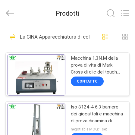
2026
DONGGUAN
YUYANG
Prodotti
INSTRUMENT
CO.,
LTD.
All
CASA
Rights
342
Reserved.
La CINA Apparecchiatura di collaudo dei giocattoli
Apparecchiatura di
PRODOTTI
collaudo di
Macchina 1.3N.M della
prova di vita di Mark
infiammabilità
MOSTRA
Cross di clic del touch
VR
screen del telefono
CONTATTO
cellulare 0-180 volte/min
23
CIRCA
Tester verticale di
Iso 8124-4 6,3 barriere
NOI
dei giocattoli e macchina
infiammabilità
di prova dinamica di
GIRO
forza dei corrimani
negotiable MOQ:1 set