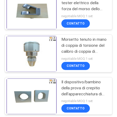
tester elettrico della
forza del morso dello
229
spigolo
negotiable MOQ:1 set
dell'apparecchiatura di
Macchina test
CONTATTO
collaudo dei giocattoli
tensile
Morsetto tenuto in mano
di coppia di torsione del
calibro di coppia di
torsione del quadrante
negotiable MOQ:1 set
per l'iso 8124-1 della
CONTATTO
532
prova delle componenti
dei giocattoli
Macchina per il
Il dispositivo/bambino
della prova di crepitio
riscaldamento a
dell'apparecchiatura di
induzione
collaudo dei giocattoli di
negotiable MOQ:1 set
iso 8124-1 crepita il
CONTATTO
tester