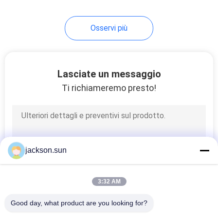
140
Osservi più
Insieme elettrico
della prova
Lasciate un messaggio
Ti richiameremo presto!
74
apparecchiatura di
jackson.sun
collaudo del cavo
3:32 AM
Good day, what product are you looking for?