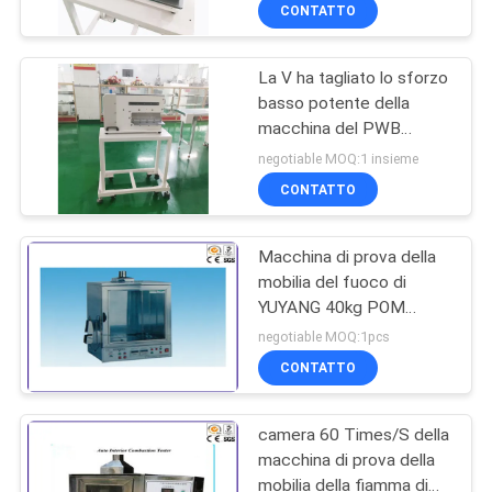
TIC
DELLA
CONTATTO
FABBRICA
La V ha tagliato lo sforzo
27
basso potente della
CONTATTICI
macchina del PWB
tester orizzontale di
Depaneling con la lama
negotiable MOQ:1 insieme
infiammabilità
lineare
NOTIZIE
CONTATTO
RICHIEDA
Macchina di prova della
mobilia del fuoco di
UNA
YUYANG 40kg POM
79
CITAZIONE
Mesa Material
negotiable MOQ:1pcs
Apparecchiatura di
CONTATTO
MAPPA
collaudo del fuoco
camera 60 Times/S della
DEL
macchina di prova della
SITO
mobilia della fiamma di