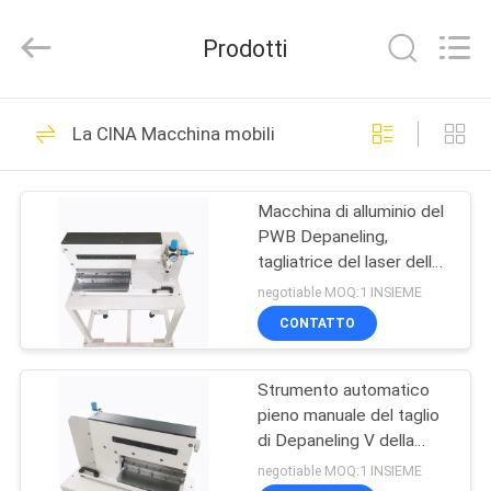
2026
DONGGUAN
YUYANG
Prodotti
INSTRUMENT
CO.,
LTD.
All
CASA
Rights
343
Reserved.
La CINA Macchina mobili
Apparecchiatura di
PRODOTTI
collaudo di
Macchina di alluminio del
PWB Depaneling,
infiammabilità
MOSTRA
tagliatrice del laser dello
VR
stampino del LED
negotiable MOQ:1 INSIEME
CONTATTO
23
CIRCA
Tester verticale di
Strumento automatico
NOI
pieno manuale del taglio
infiammabilità
di Depaneling V della
GIRO
tagliatrice del PWB di
negotiable MOQ:1 INSIEME