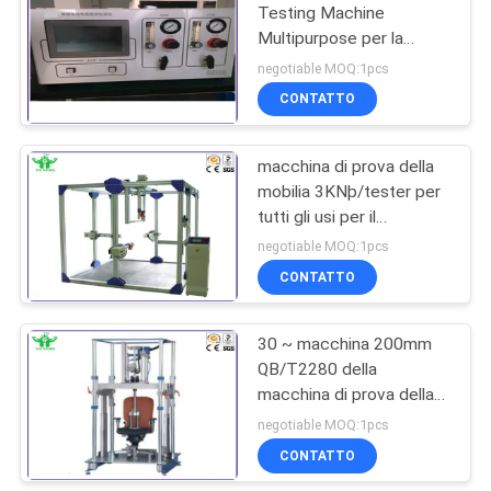
Testing Machine
Multipurpose per la
229
diffusione della fiamma
negotiable MOQ:1pcs
del cavo
Macchina test
CONTATTO
tensile
macchina di prova della
mobilia 3KNþ/tester per
tutti gli usi per il
scrittorio-letto 1500Nþ
negotiable MOQ:1pcs
del torace
CONTATTO
532
Macchina per il
30 ~ macchina 200mm
QB/T2280 della
riscaldamento a
macchina di prova della
induzione
mobilia di altezza di
negotiable MOQ:1pcs
65cm Seat/della prova
CONTATTO
urto di Seat