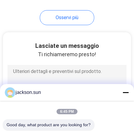
140
Osservi più
Insieme elettrico
della prova
Lasciate un messaggio
Ti richiameremo presto!
74
apparecchiatura di
jackson.sun
collaudo del cavo
6:45 PM
Good day, what product are you looking for?