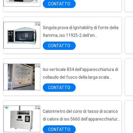
dell'apparecchiatura/SBI della prova
CONTATTO
dell'oggetto
Singola prova di Ignitability di fonte della
fiamma, iso 11925-2 dell'en
dell'apparecchiatura della prova di
CONTATTO
infiammabilità
Iso verticale 834 dell'apparecchiatura di
collaudo del fuoco della larga scala
ASTM E119 per i prodotti della
CONTATTO
costruzione
Calorimetro del cono di tasso di scarico
di calore di iso 5660 dell'apparecchiatura
Camera di prova calda e fredda elettronica di temperatura, CE della camera di prova dello shock termico approvato
di collaudo del fuoco di ASTM E1354
CONTATTO