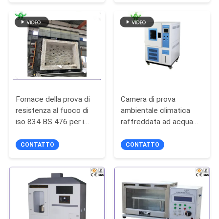
tessili
POLITICA
SULLA
PRIVACY
Fornace della prova di
Camera di prova
resistenza al fuoco di
ambientale climatica
iso 834 BS 476 per i
raffreddata ad acqua
materiali da costruzione
50HZ
CONTATTO
CONTATTO