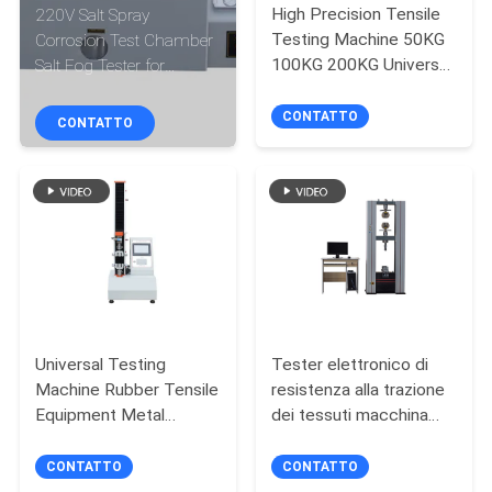
DELLA
High Precision Tensile
220V Salt Spray
Testing Machine 50KG
Corrosion Test Chamber
FABBRICA
100KG 200KG Universal
Salt Fog Tester for
Material Strength
Electroplating Coating
Tester for Plastic Film
Surface Testing
CONTATTICI
CONTATTO
CONTATTO
Tape Rubber
NOTIZIE
RICHIEDA
UNA
CITAZIONE
Universal Testing
Tester elettronico di
Machine Rubber Tensile
resistenza alla trazione
MAPPA
Equipment Metal
dei tessuti macchina
DEL
Compression Bending
universale di prova della
Tester
trazione attrezzature di
CONTATTO
CONTATTO
SITO
prova dei materiali