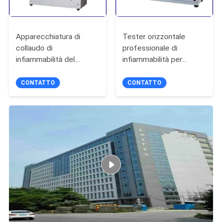
Apparecchiatura di
Tester orizzontale
collaudo di
professionale di
infiammabilità del
infiammabilità per
laboratorio/macchina di
combustione cellulare
plastica del test di
della schiuma plastica
CONTATTO
CONTATTO
performance di
combustione