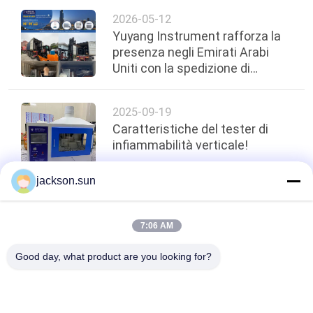
2026-05-12
Yuyang Instrument rafforza la
presenza negli Emirati Arabi
Uniti con la spedizione di
attrezzature per prove
antincendio da 100.000 dollari!
2025-09-19
Caratteristiche del tester di
infiammabilità verticale!
jackson.sun
top
7:06 AM
Good day, what product are you looking for?
Categorie popolari
Tutti