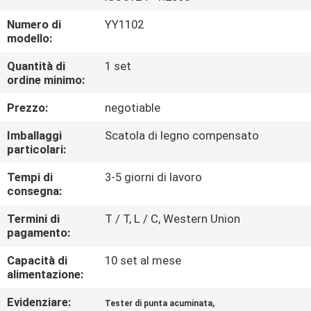
DELLA
Numero di
YY1102
FABBRICA
modello:
Quantità di
1 set
CONTATTICI
ordine minimo:
Prezzo:
negotiable
NOTIZIE
Imballaggi
Scatola di legno compensato
particolari:
RICHIEDA
Tempi di
3-5 giorni di lavoro
UNA
consegna:
CITAZIONE
Termini di
T / T, L / C, Western Union
pagamento:
MAPPA
Capacità di
10 set al mese
alimentazione:
DEL
SITO
Evidenziare:
,
Tester di punta acuminata