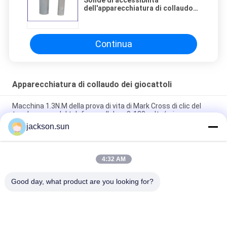
dell'apparecchiatura di collaudo
dei giocattoli di EN-71-1 ASTM
F963 per la prova tagliente del
punto
Continua
Apparecchiatura di collaudo dei giocattoli
Macchina 1.3N.M della prova di vita di Mark Cross di clic del
touch screen del telefono cellulare 0-180 volte/min
jackson.sun
Iso 8124-4 6,3 barriere dei giocattoli e macchina di prova
dinamica di forza dei corrimani
4:32 AM
È 9873-4 l'iso 8124-4 6.1.2 oscillazioni e tester di spinta di
Tester-orizzontale della stabilità dei giocattoli di attività
Good day, what product are you looking for?
Categorie popolari
Tutti