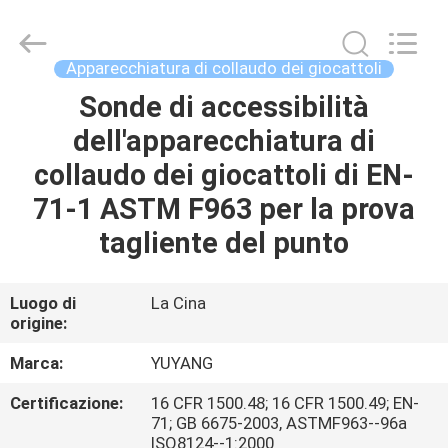
2026
DONGGUAN
YUYANG
INSTRUMENT
CO.,
Apparecchiatura di collaudo dei giocattoli
LTD.
All
Sonde di accessibilità
CASA
Rights
Reserved.
dell'apparecchiatura di
PRODOTTI
collaudo dei giocattoli di EN-
71-1 ASTM F963 per la prova
MOSTRA
tagliente del punto
VR
Luogo di
La Cina
origine:
CIRCA
NOI
Marca:
YUYANG
Certificazione:
16 CFR 1500.48; 16 CFR 1500.49; EN-
GIRO
71; GB 6675-2003, ASTMF963--96a
ISO8124--1:2000