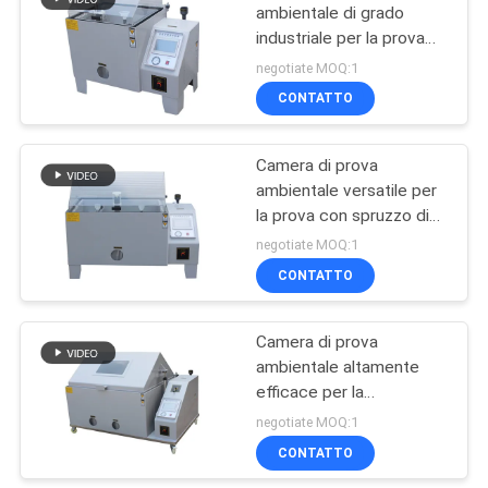
ambientale di grado
industriale per la prova
229
della corrosione da
negotiate MOQ:1
spruzzo di sale
Macchina test
CONTATTO
tensile
Camera di prova
ambientale versatile per
la prova con spruzzo di
sale Valutazione delle
negotiate MOQ:1
prestazioni del prodotto
CONTATTO
532
Macchina per il
Camera di prova
ambientale altamente
riscaldamento a
efficace per la
induzione
sperimentazione degli
negotiate MOQ:1
spray di sale in vari
CONTATTO
settori industriali