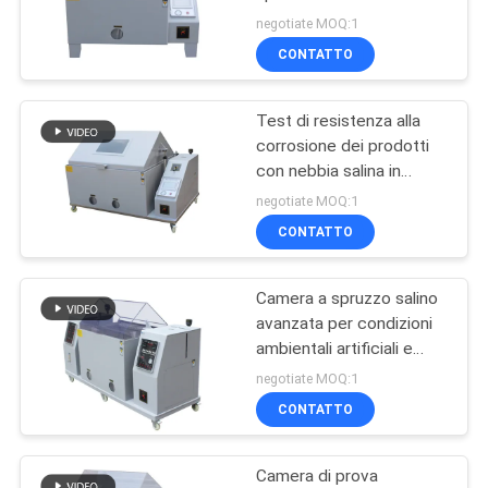
di prova della resistenza
negotiate MOQ:1
alla corrosione climatica
POLITICA
CONTATTO
artificiale
36
SULLA
Tester del fuoco del
Test di resistenza alla
PRIVACY
corrosione dei prodotti
materiale da
con nebbia salina in
camera di prova
costruzione
negotiate MOQ:1
ambientale avanzata
CONTATTO
Camera a spruzzo salino
530
avanzata per condizioni
Camera Test
ambientali artificiali e
resistenza alla corrosione
negotiate MOQ:1
ambientali
dei prodotti con
CONTATTO
precisione
Camera di prova