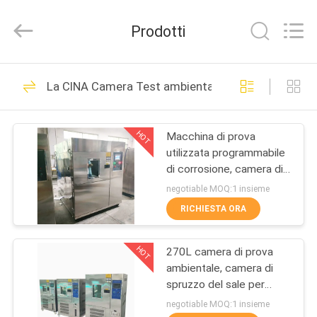
2026
DONGGUAN
YUYANG
Prodotti
INSTRUMENT
CO.,
LTD.
All
CASA
Rights
342
Reserved.
La CINA Camera Test ambientali
Apparecchiatura di
PRODOTTI
collaudo di
HOT
Macchina di prova
utilizzata programmabile
infiammabilità
MOSTRA
di corrosione, camera di
VR
prova dello spruzzo di
negotiable MOQ:1 insieme
sale di AC220V
RICHIESTA ORA
23
CIRCA
Tester verticale di
HOT
270L camera di prova
NOI
ambientale, camera di
infiammabilità
spruzzo del sale per
GIRO
prova di corrosione
negotiable MOQ:1 insieme