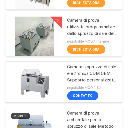
DELLA
RICHIESTA ORA
FABBRICA
HOT
Camera di prova
27
utilizzata programmabile
CONTATTICI
dello spruzzo di sale della
tester orizzontale di
macchina di prova di
negotiable MOQ:1 insieme
infiammabilità
corrosione
NOTIZIE
RICHIESTA ORA
RICHIEDA
Camera a spruzzo di sale
elettronica ODM OBM
UNA
Supporto personalizzato
79
CITAZIONE
Intervallo di umidità
negotiable MOQ:1 Set
85%-98%
Apparecchiatura di
CONTATTO
MAPPA
collaudo del fuoco
Camera di prova
DEL
ambientale per lo
SITO
spruzzo di sale Metodo