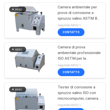
Camera ambientale per
140
prove di corrosione a
Insieme elettrico
spruzzo salino ASTM B-
117
negotiate MOQ:1
della prova
CONTATTO
Camera di prova
ambientale professionale
ISO ASTM per la
74
simulazione climatica e la
negotiate MOQ:1
apparecchiatura di
prova con spruzzo di sale
CONTATTO
collaudo del cavo
Tester di corrosione a
spruzzo salino ISO con
microcomputer, camera
di prova a spruzzo salino,
negotiate MOQ:1
tester di resistenza alla