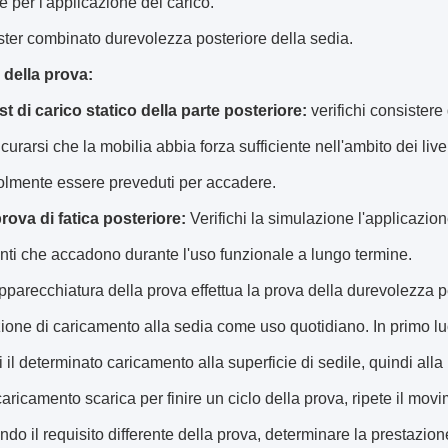
e per l'applicazione del carico.
ster combinato durevolezza posteriore della sedia.
 della prova:
st di carico statico della parte posteriore:
verifichi consistere
icurarsi che la mobilia abbia forza sufficiente nell'ambito dei liv
olmente essere preveduti per accadere.
rova di fatica posteriore:
Verifichi la simulazione l'applicazio
ti che accadono durante l'uso funzionale a lungo termine.
parecchiatura della prova effettua la prova della durevolezza p
zione di caricamento alla sedia come uso quotidiano. In primo luog
i il determinato caricamento alla superficie di sedile, quindi alla
 caricamento scarica per finire un ciclo della prova, ripete il mo
ondo il requisito differente della prova, determinare la prestazio