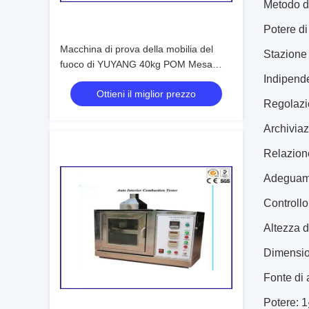
Metodo d
Potere di
Macchina di prova della mobilia del
Stazione 
fuoco di YUYANG 40kg POM Mesa
Indipende
Material
Ottieni il miglior prezzo
Regolazi
Archiviaz
Relazione
Adeguame
Controllo
Altezza 
Dimensi
Fonte di 
Potere: 