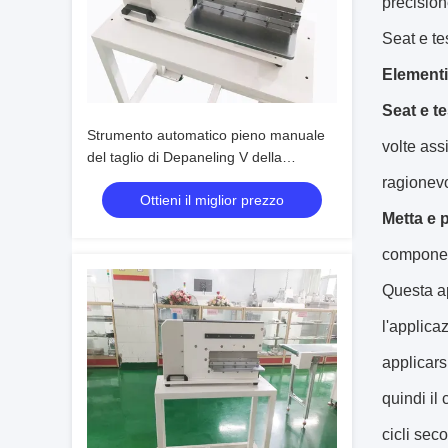
precision
Seat e te
Elementi
Seat e te
Strumento automatico pieno manuale
volte ass
del taglio di Depaneling V della
tagliatrice del PWB di TIC
ragionev
Ottieni il miglior prezzo
Metta e p
componen
Questa ap
l'applica
applicars
quindi il
cicli sec