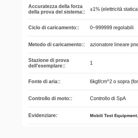
Accuratezza della forza
±1% (elettricità stati
della prova del sistema::
Ciclo di caricamento::
0~999999 regolabili
Metodo di caricamento::
azionatore lineare pn
Stazione di prova
1
dell'esemplare::
Fonte di aria::
6kgf/cm^2 o sopra (forn
Controllo di moto::
Controllo di SpA
Evidenziare:
Mobili Test Equipment