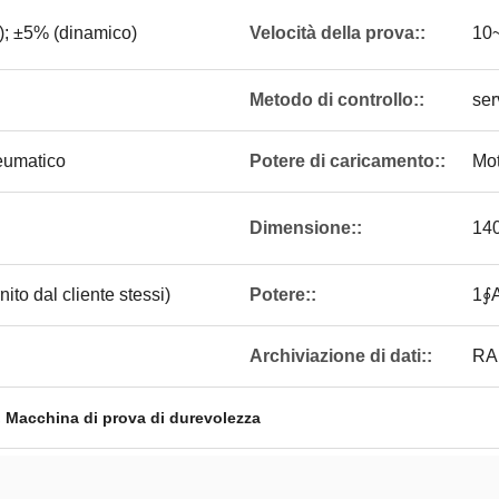
ca); ±5% (dinamico)
Velocità della prova::
10~
Metodo di controllo::
ser
eumatico
Potere di caricamento::
Mo
Dimensione::
14
ito dal cliente stessi)
Potere::
1∮
Archiviazione di dati::
RAM
,
Macchina di prova di durevolezza