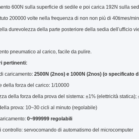
mento 600N sulla superficie di sedile e poi carica 192N sulla sed
tuto 200000 volte nella frequenza di non non più di 40times/min
della durevolezza della parte posteriore della sedia dell'ufficio vi
to pneumatico al carico, facile da pulire.
 pertinenti:
di caricamento:
2500N (2nos) e 1000N (2nos) (o specificato da
 della forza del carico: 1/10000
za della forza della prova del sistema: ±1% (elettricità statica)
della prova: 10~30 cicli al minuto (regolabile)
caricamento:
0~999999 regolabili
i controllo: servocomando di automatismo del microcomputer