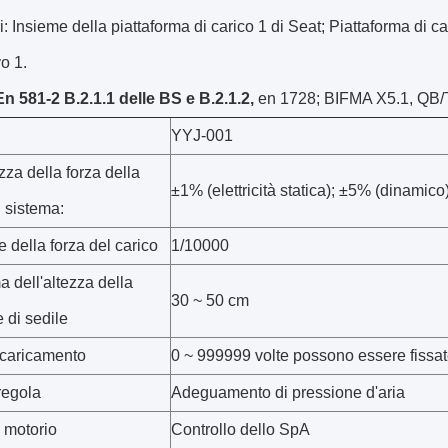
: Insieme della piattaforma di carico 1 di Seat; Piattaforma di ca
vo 1.
n 581-2 B.2.1.1 delle BS e B.2.1.2,
en 1728; BIFMA X5.1, QB/T
YYJ-001
za della forza della
±1% (elettricità statica); ±5% (dinamico
 sistema:
 della forza del carico
1/10000
 dell'altezza della
30 ~ 50 cm
e di sedile
 caricamento
0 ~ 999999 volte possono essere fissa
regola
Adeguamento di pressione d'aria
 motorio
Controllo dello SpA