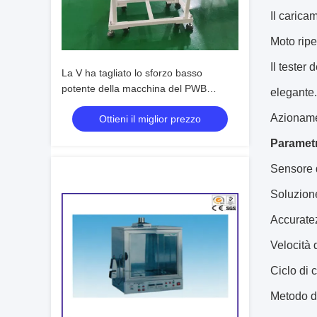
Il carica
Moto ripe
Il tester 
La V ha tagliato lo sforzo basso
potente della macchina del PWB
elegante.
Depaneling con la lama lineare
Azionamen
Ottieni il miglior prezzo
Parametri
Sensore 
Soluzione
Accuratez
Velocità 
Ciclo di 
Metodo d