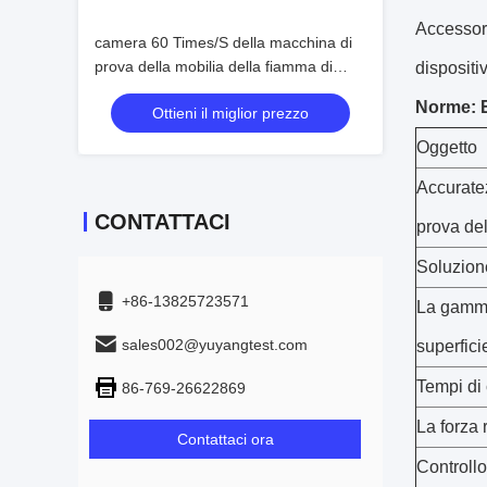
Accessori
camera 60 Times/S della macchina di
prova della mobilia della fiamma di
dispositi
220V 50Hz
Norme: E
Ottieni il miglior prezzo
Oggetto
Accuratez
CONTATTACI
prova del
Soluzione
+86-13825723571
La gamma
sales002@yuyangtest.com
superfici
Tempi di
86-769-26622869
La forza 
Contattaci ora
Controllo