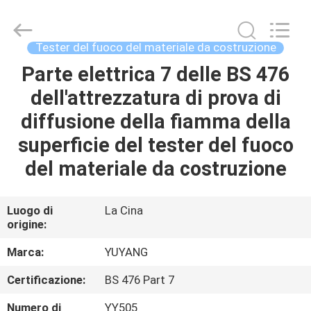
2026
DONGGUAN
YUYANG
INSTRUMENT
CO.,
Tester del fuoco del materiale da costruzione
LTD.
All
Parte elettrica 7 delle BS 476
CASA
Rights
Reserved.
dell'attrezzatura di prova di
PRODOTTI
diffusione della fiamma della
superficie del tester del fuoco
MOSTRA
del materiale da costruzione
VR
Luogo di
La Cina
origine:
CIRCA
NOI
Marca:
YUYANG
Certificazione:
BS 476 Part 7
GIRO
Numero di
YY505