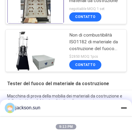
materiali da costruzione
negotiable MOQ:1 set
CONTATTO
Non di combustibilità
ISO1182 di materiale da
costruzione del fuoco
del tester prova di
$2850 MOQ:1pcs
infiammabilità non
CONTATTO
Tester del fuoco del materiale da costruzione
Macchina di prova della mobilia dei materiali da costruzione e
delle strutture del tester di indice di propagazione
jackson.sun
apparecchiatura dei materiali dell'apparecchiatura di collaudo
di qualità della costruzione di 220V 50Hz BS476-7
9:13 PM
Macchina di prova della mobilia dell'apparecchiatura di