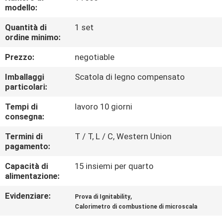
DELLA
modello:
FABBRICA
Quantità di
1 set
ordine minimo:
CONTATTICI
Prezzo:
negotiable
Imballaggi
Scatola di legno compensato
NOTIZIE
particolari:
Tempi di
lavoro 10 giorni
RICHIEDA
consegna:
UNA
Termini di
T / T, L / C, Western Union
pagamento:
CITAZIONE
Capacità di
15 insiemi per quarto
alimentazione:
MAPPA
Evidenziare:
,
Prova di Ignitability
DEL
Calorimetro di combustione di microscala
SITO