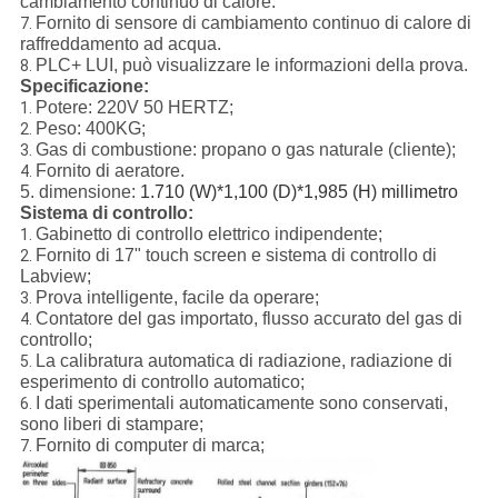
cambiamento continuo di calore.
Fornito di sensore di cambiamento continuo di calore di
7.
raffreddamento ad acqua.
PLC+ LUI, può visualizzare le informazioni della prova.
8.
Specificazione:
Potere: 220V 50 HERTZ;
1.
Peso: 400KG;
2.
Gas di combustione: propano o gas naturale (cliente);
3.
Fornito di aeratore.
4.
5. dimensione:
1.710 (W)*1,100 (D)*1,985 (H) millimetro
Sistema di controllo:
Gabinetto di controllo elettrico indipendente;
1.
Fornito di 17" touch screen e sistema di controllo di
2.
Labview;
Prova intelligente, facile da operare;
3.
Contatore del gas importato, flusso accurato del gas di
4.
controllo;
La calibratura automatica di radiazione, radiazione di
5.
esperimento di controllo automatico;
I dati sperimentali automaticamente sono conservati,
6.
sono liberi di stampare;
Fornito di computer di marca;
7.