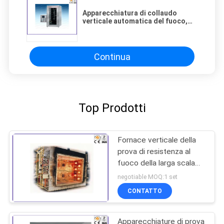
Apparecchiatura di collaudo
verticale automatica del fuoco,
UL bruciante 1666 della macchina
di prova di infiammabilità
Continua
Top Prodotti
Fornace verticale della
prova di resistenza al
fuoco della larga scala
per i prodotti della
negotiable MOQ:1 set
costruzione
CONTATTO
Apparecchiature di prova