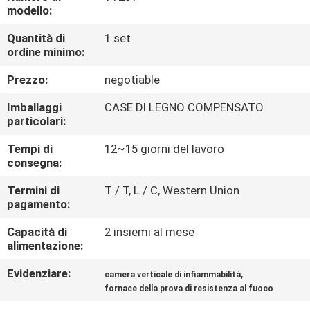
DELLA
modello:
FABBRICA
Quantità di
1 set
ordine minimo:
CONTATTICI
Prezzo:
negotiable
Imballaggi
CASE DI LEGNO COMPENSATO
NOTIZIE
particolari:
Tempi di
12~15 giorni del lavoro
RICHIEDA
consegna:
UNA
Termini di
T / T, L / C, Western Union
pagamento:
CITAZIONE
Capacità di
2 insiemi al mese
alimentazione:
MAPPA
Evidenziare:
,
camera verticale di infiammabilità
DEL
fornace della prova di resistenza al fuoco
SITO