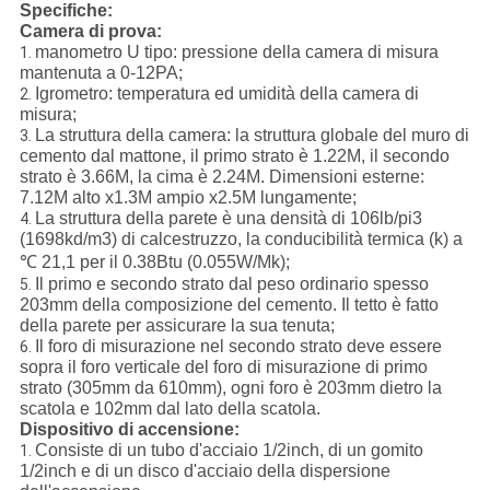
Specifiche:
Camera di prova:
manometro U tipo: pressione della camera di misura
1.
mantenuta a 0-12PA;
Igrometro: temperatura ed umidità della camera di
2.
misura;
La struttura della camera: la struttura globale del muro di
3.
cemento dal mattone, il primo strato è 1.22M, il secondo
strato è 3.66M, la cima è 2.24M. Dimensioni esterne:
7.12M alto x1.3M ampio x2.5M lungamente;
La struttura della parete è una densità di 106lb/pi3
4.
(1698kd/m3) di calcestruzzo, la conducibilità termica (k) a
℃ 21,1 per il 0.38Btu (0.055W/Mk);
Il primo e secondo strato dal peso ordinario spesso
5.
203mm della composizione del cemento. Il tetto è fatto
della parete per assicurare la sua tenuta;
Il foro di misurazione nel secondo strato deve essere
6.
sopra il foro verticale del foro di misurazione di primo
strato (305mm da 610mm), ogni foro è 203mm dietro la
scatola e 102mm dal lato della scatola.
Dispositivo di accensione:
Consiste di un tubo d'acciaio 1/2inch, di un gomito
1.
1/2inch e di un disco d'acciaio della dispersione