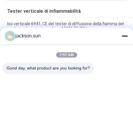
Tester verticale di infiammabilità
Iso verticale 6941, CE del tester di diffusione della fiamma del
vestiario di protezione di iso 15025,95/28/
jackson.sun
Materiale verticale dell'interno dell'automobile di Foor del
tester di infiammabilità della colata radiante termica
7:57 AM
Tester verticale di infiammabilità di metodo di prova 1 di NFPA
701 per singolo/multi strato dei tessuti
Good day, what product are you looking for?
Categorie popolari
Tutti
Apparecchiatura Di 
Tester Verticale Di 
Collaudo Di 
Infiammabilità
Infiammabilità
Tester Orizzontale 
Apparecchiatura Di 
Di Infiammabilità
Collaudo Del Fuoco
Tester Del Fuoco 
Camera Test 