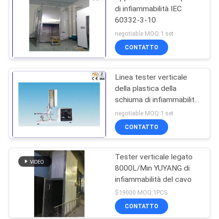
di infiammabilità IEC
60332-3-10
negotiable MOQ:1 set
CONTATTO
Linea tester verticale
della plastica della
schiuma di infiammabilità
con le norme di GB/T
negotiable MOQ:1 set
8333
CONTATTO
Tester verticale legato
8000L/Min YUYANG di
infiammabilità del cavo
$19000 MOQ:1PCS
CONTATTO