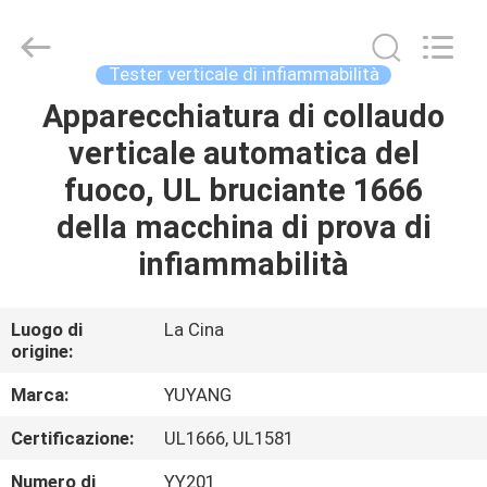
2026
DONGGUAN
YUYANG
INSTRUMENT
CO.,
Tester verticale di infiammabilità
LTD.
All
Apparecchiatura di collaudo
CASA
Rights
Reserved.
verticale automatica del
PRODOTTI
fuoco, UL bruciante 1666
della macchina di prova di
MOSTRA
infiammabilità
VR
Luogo di
La Cina
origine:
CIRCA
NOI
Marca:
YUYANG
Certificazione:
UL1666, UL1581
GIRO
Numero di
YY201