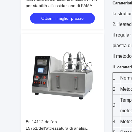
Caratterist
per stabilità all'ossidazione di FAMA
degli esteri metilici dell'acido grasso
la struttu
Ottieni il miglior prezzo
2.Heated 
il regula
piastra d
il metodo
II. caratte
Norme
1
2
Metod
Tempe
3
meto
4
Meto
En 14112 dell'en
15751/dell'attrezzatura di analisi