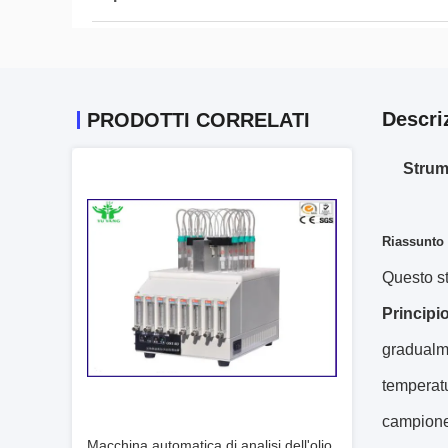
Descri
PRODOTTI CORRELATI
Strum
Riassunto
Questo st
Principi
gradualme
temperatu
campione,
Macchina automatica di analisi dell'olio