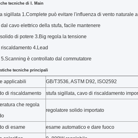
iche tecniche di I. Main
ra sigillata 1.Complete può evitare l'influenza di vento naturale al 
dal cavo elettrico della stufa, facile mantenere
r solido di potere 3.Big regola la tensione
i riscaldamento 4.Lead
 5.Scanning è controllato dal commutatore
ristiche tecniche principali
 applicabili
GB/T3536, ASTM D92, ISO2592
o di riscaldamento
stufa sigillata, cavo di riscaldamento impor
ratura che regola
regolatore solido importato
do
do di esame
esame automatico e dare fuoco