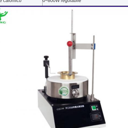
e calorifico
0~800W regolabile