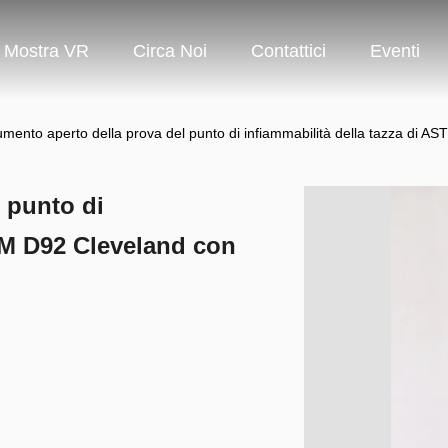
Mostra VR
Circa Noi
Contattici
Eventi
umento aperto della prova del punto di infiammabilità della tazza di 
 punto di
STM D92 Cleveland con