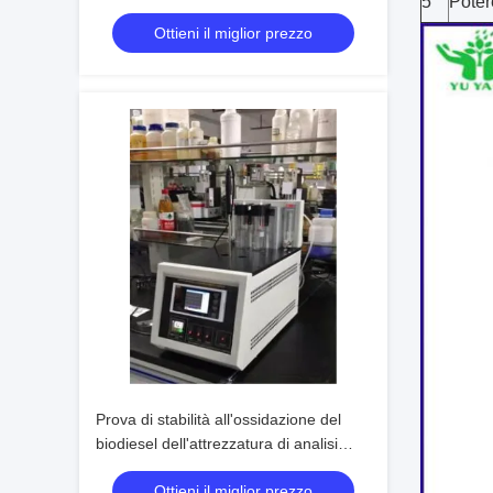
5
Poter
dell'olio della prova di stabilità
Ottieni il miglior prezzo
all'ossidazione del biodiesel
Prova di stabilità all'ossidazione del
biodiesel dell'attrezzatura di analisi
dell'olio dell'en 14112/en 15751
Ottieni il miglior prezzo