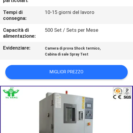
particolari:
DELLA
Tempi di
10-15 giorni del lavoro
FABBRICA
consegna:
Capacità di
500 Set / Sets per Mese
CONTATTICI
alimentazione:
Evidenziare:
,
Camera di prova Shock termico
NOTIZIE
Cabina di sale Spray Test
RICHIEDA
MIGLIOR PREZZO
UNA
CITAZIONE
MAPPA
DEL
SITO