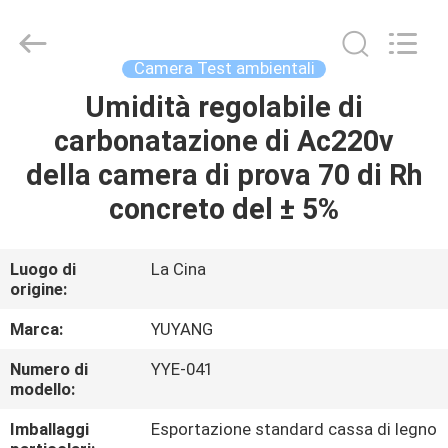
2026
DONGGUAN
YUYANG
INSTRUMENT
CO.,
Camera Test ambientali
LTD.
All
Umidità regolabile di
CASA
Rights
Reserved.
carbonatazione di Ac220v
PRODOTTI
della camera di prova 70 di Rh
concreto del ± 5%
MOSTRA
VR
Luogo di
La Cina
origine:
CIRCA
Marca:
YUYANG
NOI
Numero di
YYE-041
modello:
GIRO
Imballaggi
Esportazione standard cassa di legno