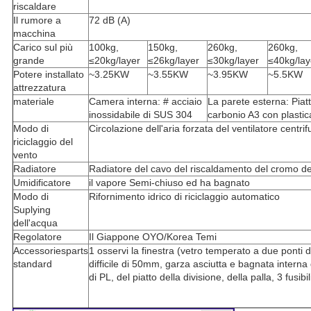
riscaldare
Il rumore a
72 dB (A)
macchina
Carico sul più
100kg,
150kg,
260kg,
260kg,
grande
≤20kg/layer
≤26kg/layer
≤30kg/layer
≤40kg/lay
Potere installato
~3.25KW
~3.55KW
~3.95KW
~5.5KW
attrezzatura
materiale
Camera interna: # acciaio
La parete esterna: Piatt
inossidabile di SUS 304
carbonio A3 con plasti
Modo di
Circolazione dell'aria forzata del ventilatore centri
riciclaggio del
vento
Radiatore
Radiatore del cavo del riscaldamento del cromo de
Umidificatore
il vapore Semi-chiuso ed ha bagnato
Modo di
Rifornimento idrico di riciclaggio automatico
Suplying
dell'acqua
Regolatore
Il Giappone OYO/Korea Temi
Accessoriesparts
1 osservi la finestra (vetro temperato a due ponti del
standard
difficile di 50mm, garza asciutta e bagnata interna
di PL, del piatto della divisione, della palla, 3 fusibil