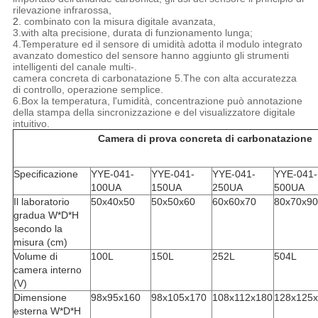
rilevazione infrarossa,
2.
combinato con la misura digitale avanzata,
3.with alta precisione, durata di funzionamento lunga;
4.Temperature ed il sensore di umidità adotta il modulo integrato
avanzato domestico del sensore hanno aggiunto gli strumenti
intelligenti del canale multi-.
camera concreta di carbonatazione 5.The con alta accuratezza
di controllo, operazione semplice.
6.Box la temperatura, l'umidità, concentrazione può annotazione
della stampa della sincronizzazione e del visualizzatore digitale
intuitivo.
Camera di prova concreta di carbonatazione
Specificazione
YYE-041-
YYE-041-
YYE-041-
YYE-041-
100UA
150UA
250UA
500UA
Il laboratorio
50x40x50
50x50x60
60x60x70
80x70x90
gradua W*D*H
secondo la
misura (cm)
Volume di
100L
150L
252L
504L
camera interno
(V)
Dimensione
98x95x160
98x105x170
108x112x180
128x125
esterna W*D*H