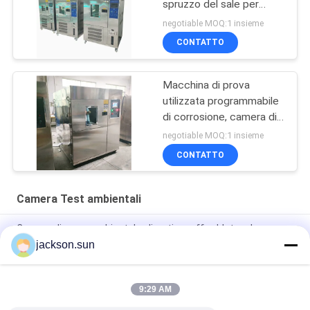
spruzzo del sale per
prova di corrosione
negotiable MOQ:1 insieme
CONTATTO
Macchina di prova
utilizzata programmabile
di corrosione, camera di
prova dello spruzzo di
negotiable MOQ:1 insieme
sale di AC220V
CONTATTO
Camera Test ambientali
Camera di prova ambientale climatica raffreddata ad acqua
50HZ
jackson.sun
Camera di prova ambientale di adeguamento 0.15kpa di PID
9:29 AM
Forno di essiccazione di riscaldamento degli ss Biochemicalm
200℃