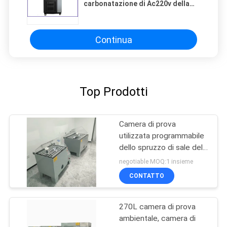
carbonatazione di Ac220v della
camera di prova 70 di Rh concreto
del ± 5%
Continua
Top Prodotti
Camera di prova
utilizzata programmabile
dello spruzzo di sale della
macchina di prova di
negotiable MOQ:1 insieme
corrosione
CONTATTO
270L camera di prova
ambientale, camera di