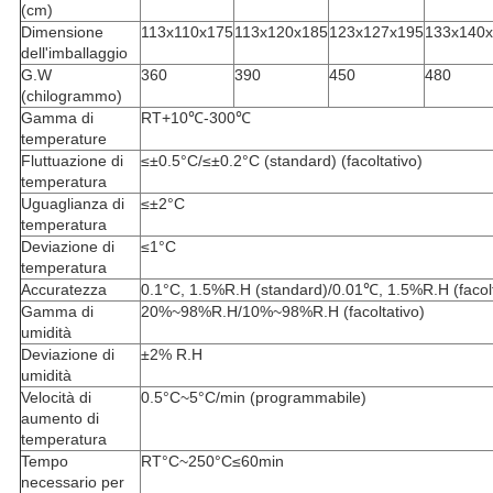
(cm)
Dimensione
113x110x175
113x120x185
123x127x195
133x140
dell'imballaggio
G.W
360
390
450
480
(chilogrammo)
Gamma di
RT+10℃-300℃
temperature
Fluttuazione di
≤±0.5°C/≤±0.2°C (standard) (facoltativo)
temperatura
Uguaglianza di
≤±2°C
temperatura
Deviazione di
≤1°C
temperatura
Accuratezza
0.1°C, 1.5%R.H (standard)/0.01℃, 1.5%R.H (facolt
Gamma di
20%~98%R.H/10%~98%R.H (facoltativo)
umidità
Deviazione di
±2% R.H
umidità
Velocità di
0.5°C~5°C/min (programmabile)
aumento di
temperatura
Tempo
RT°C~250°C≤60min
necessario per