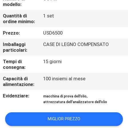
DELLA
modello:
FABBRICA
Quantità di
1 set
ordine minimo:
CONTATTICI
Prezzo:
USD6500
Imballaggi
CASE DI LEGNO COMPENSATO
NOTIZIE
particolari:
Tempi di
15 giorni
RICHIEDA
consegna:
UNA
Capacità di
100 insiemi al mese
alimentazione:
CITAZIONE
Evidenziare:
,
macchina di prova dell'olio
attrezzatura dell'analizzatore dell'olio
SITEMAP
MIGLIOR PREZZO
POLITICA