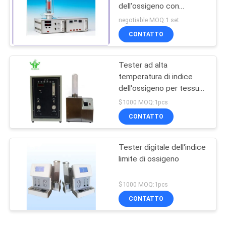
dell'ossigeno con
pressione di esercizio
negotiable MOQ:1 set
0.1Mpa
CONTATTO
Tester ad alta
temperatura di indice
dell'ossigeno per tessuto
ASTM D2863
$1000 MOQ:1pcs
CONTATTO
Tester digitale dell'indice
limite di ossigeno
$1000 MOQ:1pcs
CONTATTO