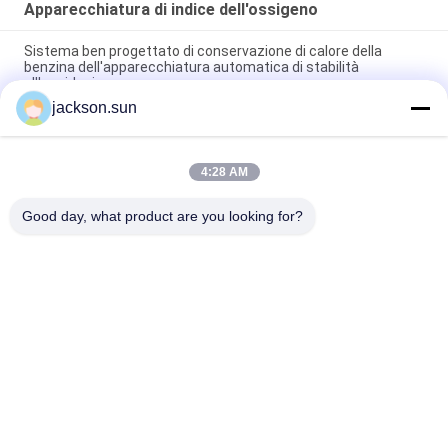
Apparecchiatura di indice dell'ossigeno
Sistema ben progettato di conservazione di calore della
benzina dell'apparecchiatura automatica di stabilità
all'ossidazione
jackson.sun
Tester di indice dell'ossigeno 25A di IEC 60754, attrezzatura di
prova di infiammabilità dello SpA
4:28 AM
Apparecchiatura di tempra ad alta frequenza da 15kw per
saldatura senza ossidi
Good day, what product are you looking for?
Categorie popolari
Tutti
Apparecchiatura Di 
Tester Verticale Di 
Collaudo Di 
Infiammabilità
Infiammabilità
Tester Orizzontale 
Apparecchiatura Di 
Di Infiammabilità
Collaudo Del Fuoco
Tester Del Fuoco 
Camera Test 