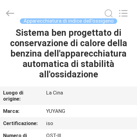
2026
DONGGUAN
YUYANG
INSTRUMENT
CO.,
Apparecchiatura di indice dell'ossigeno
LTD.
All
Sistema ben progettato di
CASA
Rights
Reserved.
conservazione di calore della
PRODOTTI
benzina dell'apparecchiatura
automatica di stabilità
MOSTRA
all'ossidazione
VR
Luogo di
La Cina
origine:
CIRCA
NOI
Marca:
YUYANG
Certificazione:
iso
GIRO
Numero di
OST-III