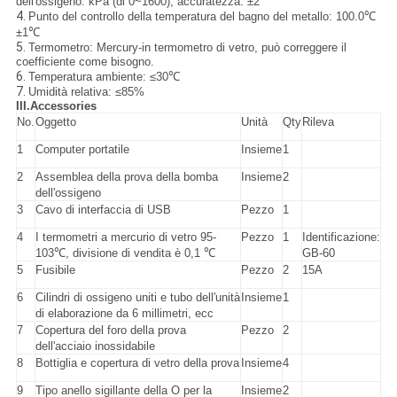
dell'ossigeno: kPa (di 0~1600), accuratezza: ±2
4.
Punto del controllo della temperatura del bagno del metallo: 100.0℃
±1℃
5.
Termometro: Mercury-in termometro di vetro, può correggere il
coefficiente come bisogno.
6.
Temperatura ambiente: ≤30℃
7.
Umidità relativa: ≤85%
III.Accessories
No.
Oggetto
Unità
Qty
Rileva
1
Computer portatile
Insieme
1
2
Assemblea della prova della bomba
Insieme
2
dell'ossigeno
3
Cavo di interfaccia di USB
Pezzo
1
4
I termometri a mercurio di vetro 95-
Pezzo
1
Identificazione:
103℃, divisione di vendita è 0,1 ℃
GB-60
5
Fusibile
Pezzo
2
15A
6
Cilindri di ossigeno uniti e tubo dell'unità
Insieme
1
di elaborazione da 6 millimetri, ecc
7
Copertura del foro della prova
Pezzo
2
dell'acciaio inossidabile
8
Bottiglia e copertura di vetro della prova
Insieme
4
9
Tipo anello sigillante della O per la
Insieme
2