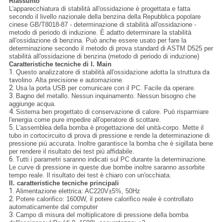
Riassunto
L'apparecchiatura di stabilità all'ossidazione è progettata e fatta
secondo il livello nazionale della benzina della Repubblica popolare
cinese GB/T8018-87 - determinazione di stabilità all'ossidazione -
metodo di periodo di induzione. È adatto determinare la stabilità
all'ossidazione di benzina. Può anche essere usato per fare la
determinazione secondo il metodo di prova standard di ASTM D525 per
stabilità all'ossidazione di benzina (metodo di periodo di induzione)
Caratteristiche tecniche di I. Main
1.
Questo analizzatore di stabilità all'ossidazione adotta la struttura
da
tavolino.
Alta precisione e automazione.
2.
Usa la porta USB per comunicare con il PC. Facile da operare.
3.
Bagno del metallo. Nessun inquinamento. Nessun bisogno che
aggiunge acqua.
4.
Sistema ben progettato di conservazione di calore. Può risparmiare
l'energia come pure impedire all'operatore di scottare.
5.
L'assemblea della bomba è progettazione del unità-corpo. Mette il
tubo in cortocircuito di prova di pressione e rende la determinazione di
pressione più accurata. Inoltre garantisce la bomba che è sigillata bene
per rendere il risultato dei test più affidabile.
6.
Tutti i parametri saranno indicati sul PC durante la determinazione.
Le curve di pressione in queste due bombe inoltre saranno assorbite
tempo reale. Il risultato dei test è chiaro con un'occhiata.
II. caratteristiche tecniche principali
1.
Alimentazione elettrica: AC220V±5%, 50Hz
2.
Potere calorifico: 1600W, il potere calorifico reale è controllato
automaticamente dal computer
3.
Campo di misura del moltiplicatore di pressione della bomba