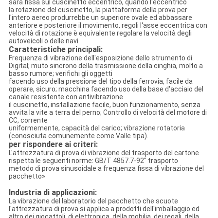
sarà fissa sul cuscinetto eccentrico, quando l'eccentrico
la rotazione del cuscinetto, la piattaforma della prova per
l'intero aereo produrrebbe un superiore ovale ed abbassare
anteriore e posteriore il movimento, regoli l'asse eccentrica con
velocità di rotazione è equivalente regolare la velocità degli
autoveicoli o delle navi.
Caratteristiche principali:
Frequenza di vibrazione dell'esposizione dello strumento di
Digital; muto sincrono della trasmissione della cinghia, molto a
basso rumore; verifichi gli oggetti
facendo uso della pressione del tipo della ferrovia, facile da
operare, sicuro; macchina facendo uso della base d'acciaio del
canale resistente con antivibrazione
il cuscinetto, installazione facile, buon funzionamento, senza
avvita la vite a terra del perno; Controllo di velocità del motore di
CC, corrente
uniformemente, capacità del carico; vibrazione rotatoria
(conosciuta comunemente come Valle tipa).
per rispondere ai criteri:
L'attrezzatura di prova di vibrazione del trasporto del cartone
rispetta le seguenti norme: GB/T 4857.7-92" trasporto
metodo di prova sinusoidale a frequenza fissa di vibrazione del
pacchetto»
Industria di applicazioni:
La vibrazione del laboratorio del pacchetto che scuote
l'attrezzatura di prova si applica a prodotti dell'imballaggio ed
altro dei giocattoli, di elettronica, della mobilia, dei regali, della