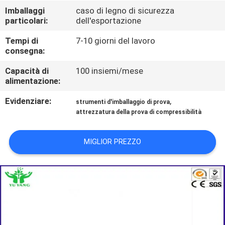
DELLA
Imballaggi
caso di legno di sicurezza
particolari:
dell'esportazione
FABBRICA
Tempi di
7-10 giorni del lavoro
consegna:
CONTATTICI
Capacità di
100 insiemi/mese
alimentazione:
NOTIZIE
Evidenziare:
,
strumenti d'imballaggio di prova
attrezzatura della prova di compressibilità
RICHIEDA
UNA
MIGLIOR PREZZO
CITAZIONE
MAPPA
DEL
SITO