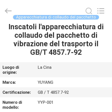
2026
DONGGUAN
YUYANG
INSTRUMENT
CO.,
Apparecchiatura di collaudo del pacchetto
LTD.
All
Inscatoli l'apparecchiatura di
CASA
Rights
Reserved.
collaudo del pacchetto di
PRODOTTI
vibrazione del trasporto il
GB/T 4857.7-92
MOSTRA
VR
Luogo di
La Cina
origine:
CIRCA
Marca:
YUYANG
NOI
Certificazione:
GB / T 4857.7-92
Numero di
YYP-001
GIRO
modello: