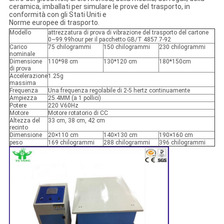
ceramica, imballati per simulare le prove del trasporto, in
conformità con gli Stati Uniti e
Norme europee di trasporto.
Modello
attrezzatura di prova di vibrazione del trasporto del cartone
0~99.99hour per il pacchetto GB/T 4857.7-92
Carico
75 chilogrammi
150 chilogrammi
230 chilogrammi
nominale
Dimensione
110*98 cm
130*120 cm
180*150cm
di prova
Accelerazione
1.25g
massima
Frequenza
Una frequenza regolabile di 2-5 hertz continuamente
Ampiezza
25.4MM (a 1 pollici)
Potere
220 V60Hz
Motore
Motore rotatorio di CC
Altezza del
33 cm, 38 cm, 42 cm
recinto
Dimensione
20×110 cm
140×130 cm
190×160 cm
peso
169 chilogrammi
288 chilogrammi
396 chilogrammi