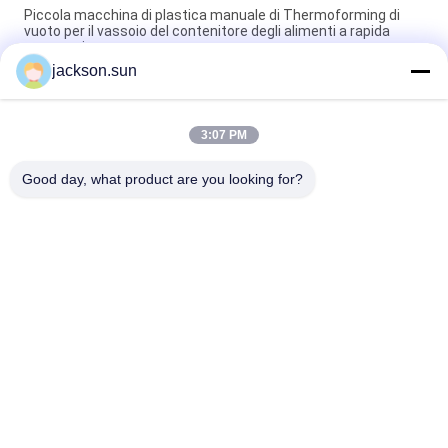
Piccola macchina di plastica manuale di Thermoforming di
vuoto per il vassoio del contenitore degli alimenti a rapida
preparazione
jackson.sun
Modanatura automatico del recipiente di plastica di velocità
veloce della macchina a iniezione della parete sottile
3:07 PM
La macchina di prova di vibrazione della larga scala di ASTM
D999 per simula il trasporto
Good day, what product are you looking for?
Categorie popolari
Tutti
Apparecchiatura Di 
Tester Verticale Di 
Collaudo Di 
Infiammabilità
Infiammabilità
Tester Orizzontale 
Apparecchiatura Di 
Di Infiammabilità
Collaudo Del Fuoco
Tester Del Fuoco 
Camera Test 
Del Materiale Da 
Ambientali
Costruzione