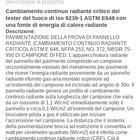
Descrizione di prodotto
Cambiamento continuo radiante critico del
tester del fuoco di iso 9239-1 ASTM E648 con
una fonte di energia di calore radiante
Descrizione:
PAVIMENTAZIONE DELLA PROVA DI PANNELLO
RADIANTE (CAMBIAMENTO CONTINUO RADIANTE
CRITICO), ASTM E 648, NFPA 253, NO. 372, NBSIR 75-
950 DI CAMPIONE DI FED: L'apparecchiatura radiante
del pannello del pavimento comprende un campione
orizzontalmente montato del rivestimento per pavimenti
che riceve l'energia radiante proveniente da un pannello
radiante rifornito gas-aria montato superiore ad
un'estremità del campione ed inclinato ad angolo di 30o. Il
pannello radiante genera un profilo di cambiamento
continuo radiante sulla lunghezza del campione che varia
da un massimo di 1,1 W/cm2 immediatamente sotto il
pannello a circa 0,1 W/cm2 all'estremità del campione. Un
bruciatore pilota a gas è utilizzato per iniziare
l'accensione nel campione. La distanza che il sistema
della pavimentazione brucia ad estinzione è convertita in
watt per centimetro quadrato (W/cm2) ed è riferita come
cambiamento continuo radiante critico (CRF). Ciò è