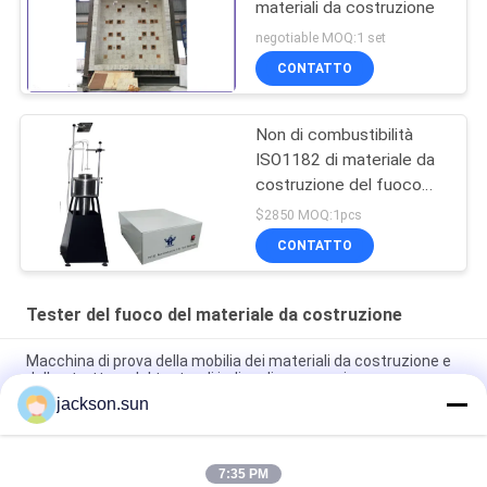
materiali da costruzione
negotiable MOQ:1 set
CONTATTO
Non di combustibilità
ISO1182 di materiale da
costruzione del fuoco
del tester prova di
$2850 MOQ:1pcs
infiammabilità non
CONTATTO
Tester del fuoco del materiale da costruzione
Macchina di prova della mobilia dei materiali da costruzione e
delle strutture del tester di indice di propagazione
jackson.sun
apparecchiatura dei materiali dell'apparecchiatura di collaudo
di qualità della costruzione di 220V 50Hz BS476-7
7:35 PM
Macchina di prova della mobilia dell'apparecchiatura di