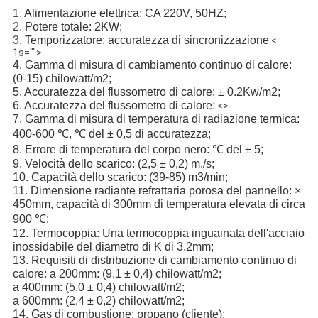
1.
Alimentazione elettrica: CA 220V, 50HZ;
2.
Potere totale: 2KW;
3.
Temporizzatore: accuratezza di sincronizzazione
<
1s="">
4.
Gamma di misura di cambiamento continuo di calore:
(0-15) chilowatt/m2;
5.
Accuratezza del flussometro di calore: ± 0.2Kw/m2;
6.
Accuratezza del flussometro di calore:
<>
7.
Gamma di misura di temperatura di radiazione termica:
400-600 ℃, ℃ del ± 0,5 di accuratezza;
8.
Errore di temperatura del corpo nero: ℃ del ± 5;
9.
Velocità dello scarico: (2,5 ± 0,2) m./s;
10.
Capacità dello scarico: (39-85) m3/min;
11.
Dimensione radiante refrattaria porosa del pannello: ×
450mm, capacità di 300mm di temperatura elevata di circa
900 ℃;
12.
Termocoppia: Una termocoppia inguainata dell'acciaio
inossidabile del diametro di K di 3.2mm;
13.
Requisiti di distribuzione di cambiamento continuo di
calore: a 200mm: (9,1 ± 0,4) chilowatt/m2;
a 400mm: (5,0 ± 0,4) chilowatt/m2;
a 600mm: (2,4 ± 0,2) chilowatt/m2;
14.
Gas di combustione: propano (cliente);