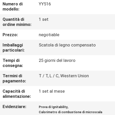
DELLA
Numero di
YY516
modello:
FABBRICA
Quantità di
1 set
ordine minimo:
CONTATTICI
Prezzo:
negotiable
NOTIZIE
Imballaggi
Scatola di legno compensato
particolari:
RICHIEDA
Tempi di
25 giorni del lavoro
consegna:
UNA
Termini di
T / T, L / C, Western Union
CITAZIONE
pagamento:
Capacità di
1 set al mese
MAPPA
alimentazione:
DEL
Evidenziare:
,
Prova di Ignitability
SITO
Calorimetro di combustione di microscala