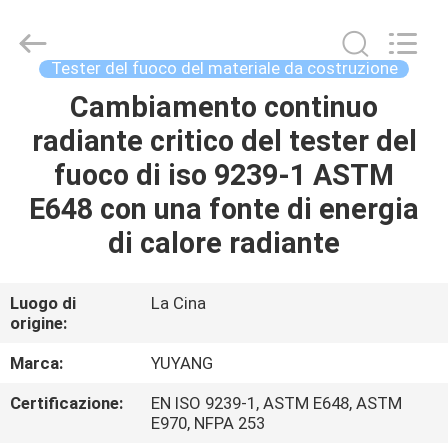
2026
DONGGUAN
YUYANG
INSTRUMENT
CO.,
Tester del fuoco del materiale da costruzione
LTD.
All
Cambiamento continuo
CASA
Rights
Reserved.
radiante critico del tester del
PRODOTTI
fuoco di iso 9239-1 ASTM
E648 con una fonte di energia
MOSTRA
di calore radiante
VR
Luogo di
La Cina
origine:
CIRCA
NOI
Marca:
YUYANG
Certificazione:
EN ISO 9239-1, ASTM E648, ASTM
GIRO
E970, NFPA 253