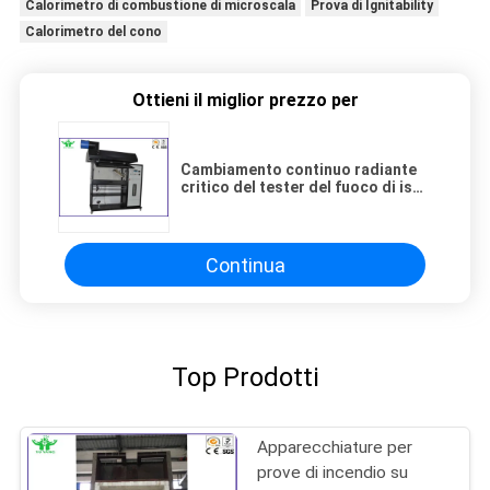
Calorimetro di combustione di microscala
Prova di Ignitability
Calorimetro del cono
Ottieni il miglior prezzo per
Cambiamento continuo radiante
critico del tester del fuoco di iso
9239-1 ASTM E648 con una fonte
di energia di calore radiante
Continua
Top Prodotti
Apparecchiature per
prove di incendio su