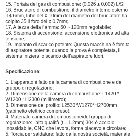
15.
Portata del gas di combustione: (0,026 ± 0,002) L/S;
16.
Bruciatore di combustione: il diametro interno esterno
il ¢ 6mm, tubo del ¢ 10mm del diametro del bruciatore ha
colpito 35 il foro del ¢ 0.7mm;
17.
Altezza della fiamma: 60 ~ 120mm regolabile;
18.
Sistema di accensione: accensione elettronica ad alta
tensione;
19.
Impianto di scarico potente: Questa macchina è fornita
di aspiratore potente, quando la prova è completata, il
sistema inizierà lo scarico dell'aspiratore fuori.
Specificazione:
1.
L'apparato è fatto della camera di combustione e del
gruppo di regolazione;
2.
Dimensione della camera di combustione: L1420 *
W1200 * H2300 (millimetro);
3.
Dimensione del profilo: L2530*W1270*H2700mm
(gabinetto elettrico compreso);
4.
Materiale camera di combustione/del gruppo di
regolazione: l'alta qualità (t = 1.2mm) 304 è acciaio
inossidabile, CNC che lavora, forma piacevole circolare;
5.
Torcia per saldature: fatto dalla nostra società, materiale