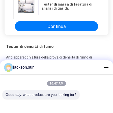
Tester di massa di fasatura di
analisi di gas di
perdita/apparecchiatura test di
tossicità di combustione
Continua
Tester di densità di fumo
Anti apparecchiatura della prova di densità di fumo di
corrosione, macchine di prova della costruzione 3A
jackson.sun
Tester di densità di fumo del CE di CC 12V, macchina di prova
della mobilia 150×45×40cm
10:47 AM
Tester bruciante di densità di fumo di decomposizione dei
materiali da costruzione di ASTM D2843
Good day, what product are you looking for?
Categorie popolari
Tutti