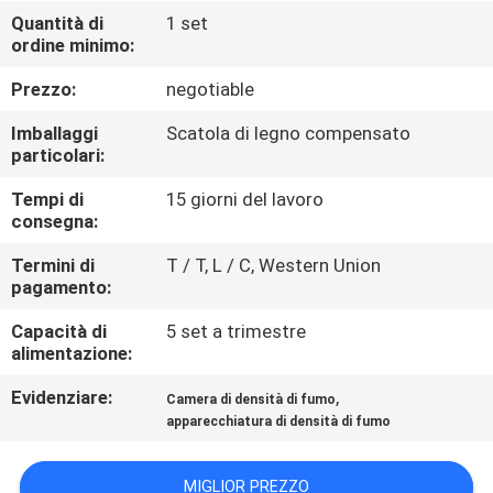
DELLA
Quantità di
1 set
ordine minimo:
FABBRICA
Prezzo:
negotiable
CONTATTICI
Imballaggi
Scatola di legno compensato
particolari:
NOTIZIE
Tempi di
15 giorni del lavoro
consegna:
RICHIEDA
Termini di
T / T, L / C, Western Union
pagamento:
UNA
Capacità di
5 set a trimestre
CITAZIONE
alimentazione:
Evidenziare:
,
Camera di densità di fumo
MAPPA
apparecchiatura di densità di fumo
DEL
SITO
MIGLIOR PREZZO