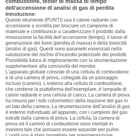
combustione, tester di massa di tempo
dell'accensione di analisi di gas di perdita
Introduzione:
Questo strumento (PUNTI) usa il calore radiante con
accensione a scintilla per bruciare un campione di
materiale e contribuisce a caratterizzare il prodotto dalla
misurazione la facilità dell'accensione (tempo), il tasso di
generazione del fumo (perdita di massa) e della tossicità
(analisi di gas). Questi sono parametri essenziali nella
valutazione del rischio d'incendio potenziale dei prodotti.
Possibilità futura di miglioramento con la strumentazione
supplementare alla corrosività del monitor.
L'apparato globale consiste di una cellula di combustione
e di una camera di prova, collegate da un passaggio
incluso (camino). L'esterno alla cellula di combustione,
che contiene la piattaforma dell'esemplare, è lampade di
calore radiante e una cellula di carico. La camera di prova
ha misura per i tubi colorimetrici della reazione del gas in
un lato della camera. La strumentazione dell'analisi di gas
è esterno individuato all'apparato, con i campioni del gas
estratti dalla camera di prova. La cellula, la camera di
prova ed il camino di combustione sono montati in
maniera tale che possano essere separate per pulire.
L'unità non è stata progettata per sperimentazione