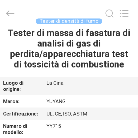
2026
DONGGUAN
YUYANG
INSTRUMENT
CO.,
Tester di densità di fumo
LTD.
All
Tester di massa di fasatura di
CASA
Rights
Reserved.
analisi di gas di
PRODOTTI
perdita/apparecchiatura test
di tossicità di combustione
MOSTRA
VR
Luogo di
La Cina
origine:
CIRCA
Marca:
YUYANG
NOI
Certificazione:
UL, CE, ISO, ASTM
Numero di
YY715
GIRO
modello: