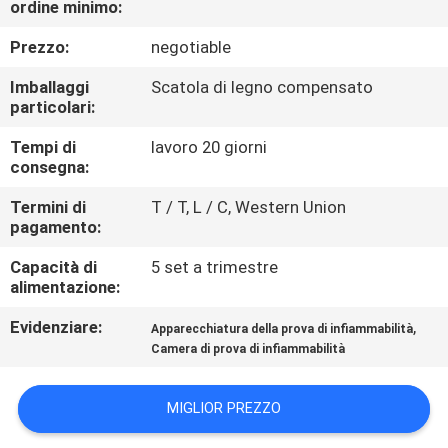
ordine minimo:
DELLA
FABBRICA
Prezzo:
negotiable
Imballaggi
Scatola di legno compensato
CONTATTICI
particolari:
Tempi di
lavoro 20 giorni
consegna:
NOTIZIE
Termini di
T / T, L / C, Western Union
pagamento:
RICHIEDA
Capacità di
5 set a trimestre
UNA
alimentazione:
CITAZIONE
Evidenziare:
,
Apparecchiatura della prova di infiammabilità
Camera di prova di infiammabilità
MAPPA
DEL
MIGLIOR PREZZO
SITO