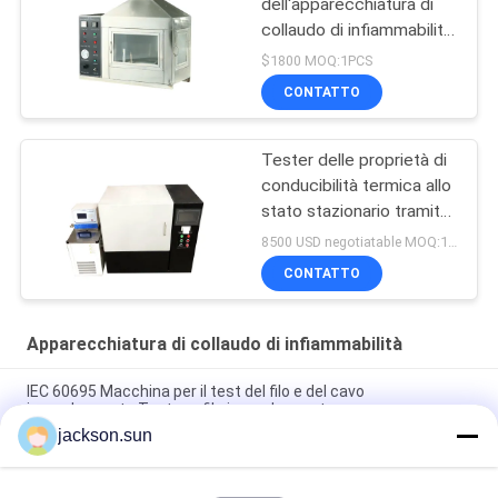
dell'apparecchiatura di
collaudo di infiammabilità
dei materiali da
$1800 MOQ:1PCS
costruzione singola
CONTATTO
Tester delle proprietà di
conducibilità termica allo
stato stazionario tramite
misuratore di flusso di
8500 USD negotiatable MOQ:1 insieme
calore
CONTATTO
Apparecchiatura di collaudo di infiammabilità
IEC 60695 Macchina per il test del filo e del cavo
incandescente Tester a filo incandescente
jackson.sun
Tester per filo incandescente per riscaldamento elettrico per
test di infiammabilità di apparecchi di illuminazione