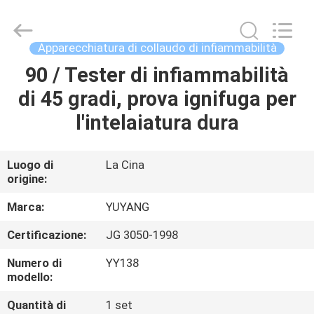
2026
DONGGUAN
YUYANG
INSTRUMENT
CO.,
Apparecchiatura di collaudo di infiammabilità
LTD.
All
90 / Tester di infiammabilità
CASA
Rights
Reserved.
di 45 gradi, prova ignifuga per
PRODOTTI
l'intelaiatura dura
MOSTRA
Luogo di
La Cina
origine:
VR
Marca:
YUYANG
CIRCA
Certificazione:
JG 3050-1998
NOI
Numero di
YY138
modello:
GIRO
Quantità di
1 set