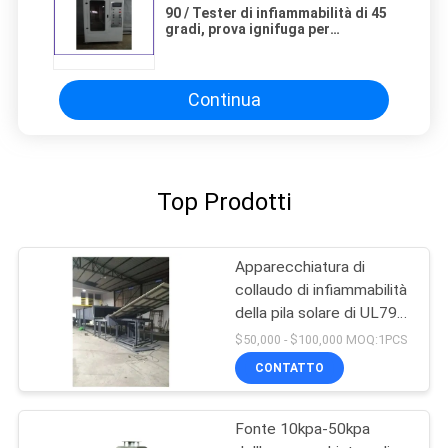
90 / Tester di infiammabilità di 45
gradi, prova ignifuga per
l'intelaiatura dura
Continua
Top Prodotti
Apparecchiatura di
collaudo di infiammabilità
della pila solare di UL790
UL1730 400m2/Min
$50,000 - $100,000 MOQ:1PCS
CONTATTO
Fonte 10kpa-50kpa