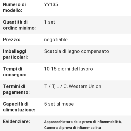
DELLA
Numero di
YY135
modello:
FABBRICA
Quantità di
1 set
ordine minimo:
CONTATTICI
Prezzo:
negotiable
NOTIZIE
Imballaggi
Scatola di legno compensato
particolari:
RICHIEDA
Tempi di
10-15 giorni del lavoro
consegna:
UNA
Termini di
T / T, L / C, Western Union
CITAZIONE
pagamento:
Capacità di
5 set al mese
MAPPA
alimentazione:
DEL
Evidenziare:
,
Apparecchiatura della prova di infiammabilità
SITO
Camera di prova di infiammabilità