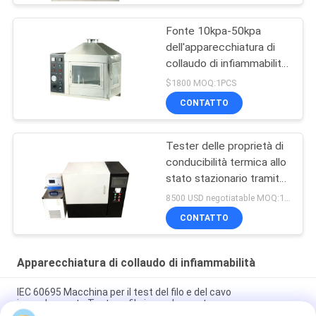
Fonte 10kpa-50kpa
dell'apparecchiatura di
collaudo di infiammabilità
dei materiali da
$1800 MOQ:1PCS
costruzione singola
CONTATTO
Tester delle proprietà di
conducibilità termica allo
stato stazionario tramite
misuratore di flusso di
8500 USD negotiatable MOQ:1 insieme
calore
CONTATTO
Apparecchiatura di collaudo di infiammabilità
IEC 60695 Macchina per il test del filo e del cavo
incandescente Tester a filo incandescente