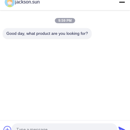
jackson.sun
Tester per filo incandescente per riscaldamento elettrico per
test di infiammabilità di apparecchi di illuminazione
9:59 PM
Camera verticale di infiammabilità di induzione per
l'ingranaggio, asse, tubo
Good day, what product are you looking for?
Categorie popolari
Tutti
Apparecchiatura Di 
Tester Verticale Di 
Collaudo Di 
Infiammabilità
Infiammabilità
Tester Orizzontale 
Apparecchiatura Di 
Di Infiammabilità
Collaudo Del Fuoco
Tester Del Fuoco 
Camera Test 
Del Materiale Da 
Ambientali
Costruzione
Macchina Test 
Macchina Per Il 
Tensile
Riscaldamento A 
Induzione