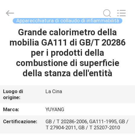
2026
DONGGUAN
YUYANG
INSTRUMENT
CO.,
Apparecchiatura di collaudo di infiammabilità
LTD.
All
Grande calorimetro della
CASA
Rights
Reserved.
mobilia GA111 di GB/T 20286
PRODOTTI
per i prodotti della
combustione di superficie
MOSTRA
della stanza dell'entità
VR
Luogo di
La Cina
origine:
CIRCA
NOI
Marca:
YUYANG
Certificazione:
GB / T 20286-2006, GA111-1995, GB /
GIRO
T 27904-2011, GB / T 25207-2010