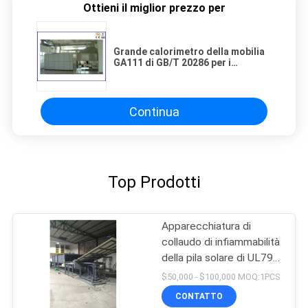
Ottieni il miglior prezzo per
Grande calorimetro della mobilia
GA111 di GB/T 20286 per i
prodotti della combustione di
superficie della stanza dell'entità
Continua
Top Prodotti
Apparecchiatura di
collaudo di infiammabilità
della pila solare di UL790
UL1730 400m2/Min
$50,000 - $100,000 MOQ:1PCS
CONTATTO