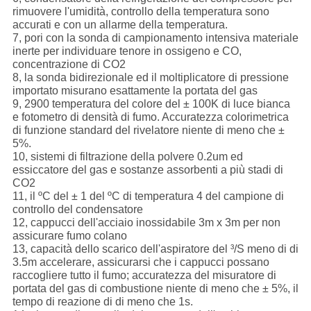
rimuovere l'umidità, controllo della temperatura sono
accurati e con un allarme della temperatura.
7, pori con la sonda di campionamento intensiva materiale
inerte per individuare tenore in ossigeno e CO,
concentrazione di CO2
8, la sonda bidirezionale ed il moltiplicatore di pressione
importato misurano esattamente la portata del gas
9, 2900 temperatura del colore del ± 100K di luce bianca
e fotometro di densità di fumo. Accuratezza colorimetrica
di funzione standard del rivelatore niente di meno che ±
5%.
10, sistemi di filtrazione della polvere 0.2um ed
essiccatore del gas e sostanze assorbenti a più stadi di
CO2
11, il ºC del ± 1 del ºC di temperatura 4 del campione di
controllo del condensatore
12, cappucci dell'acciaio inossidabile 3m x 3m per non
assicurare fumo colano
13, capacità dello scarico dell'aspiratore del ³/S meno di di
3.5m accelerare, assicurarsi che i cappucci possano
raccogliere tutto il fumo; accuratezza del misuratore di
portata del gas di combustione niente di meno che ± 5%, il
tempo di reazione di di meno che 1s.