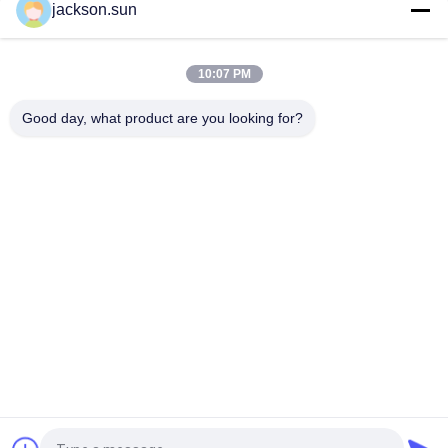
jackson.sun
Iso 1133 ASTM D1238 della termoplastica della MVR del
tester MFR di indice di flusso della colata 100~450℃
10:07 PM
Propagazione della fiamma della pila solare & l'IEC 61730-2
dell'UL bruciante 1730& della macchina della prova di marca
Good day, what product are you looking for?
Categorie popolari
Tutti
Apparecchiatura Di 
Tester Verticale Di 
Collaudo Di 
Infiammabilità
Infiammabilità
Tester Orizzontale 
Apparecchiatura Di 
Di Infiammabilità
Collaudo Del Fuoco
Tester Del Fuoco 
Camera Test 
Del Materiale Da 
Ambientali
Costruzione
Macchina Test 
Macchina Per Il 
Tensile
Riscaldamento A 
Induzione