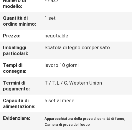
Numero di
YY427
DELLA
modello:
FABBRICA
Quantità di
1 set
ordine minimo:
CONTATTICI
Prezzo:
negotiable
Imballaggi
Scatola di legno compensato
NOTIZIE
particolari:
Tempi di
lavoro 10 giorni
RICHIEDA
consegna:
UNA
Termini di
T / T, L / C, Western Union
pagamento:
CITAZIONE
Capacità di
5 set al mese
alimentazione:
MAPPA
DEL
Evidenziare:
,
Apparecchiatura della prova di densità di fumo
Camera di prova del fuoco
SITO