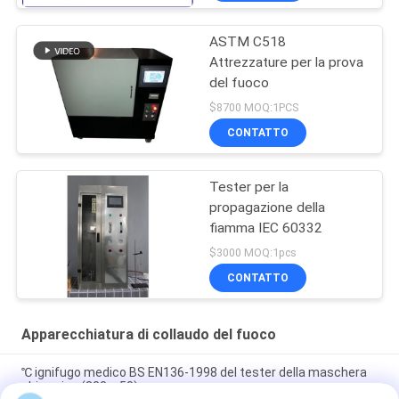
solare
ASTM C518
Attrezzature per la prova
del fuoco
$8700 MOQ:1PCS
CONTATTO
Tester per la
propagazione della
fiamma IEC 60332
$3000 MOQ:1pcs
CONTATTO
Apparecchiatura di collaudo del fuoco
℃ ignifugo medico BS EN136-1998 del tester della maschera
chirurgica (800 ± 50)