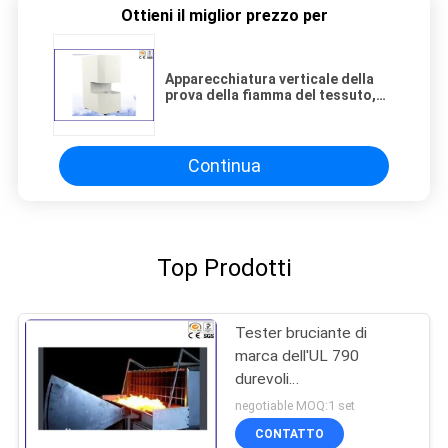
Ottieni il miglior prezzo per
Apparecchiatura verticale della
prova della fiamma del tessuto,
micro calorimetro ASTM D7309 di
combustione
Continua
Top Prodotti
Tester bruciante di
marca dell'UL 790
durevoli
dell'apparecchiatura di
negotiable MOQ:1 set
collaudo del fuoco per la
CONTATTO
diffusione della pila