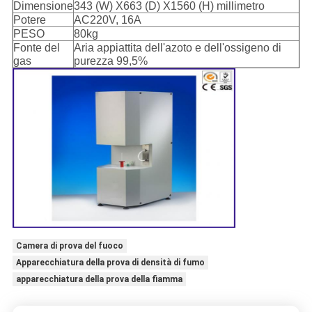
Dimensione
343 (W) X663 (D) X1560 (H) millimetro
Potere
AC220V, 16A
PESO
80kg
Fonte del
Aria appiattita dell'azoto e dell'ossigeno di
gas
purezza 99,5%
Camera di prova del fuoco
Apparecchiatura della prova di densità di fumo
apparecchiatura della prova della fiamma