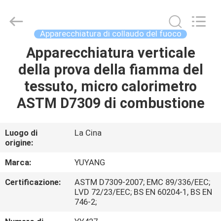
2026
DONGGUAN
YUYANG
INSTRUMENT
CO.,
Apparecchiatura di collaudo del fuoco
LTD.
All
Apparecchiatura verticale
CASA
Rights
Reserved.
della prova della fiamma del
PRODOTTI
tessuto, micro calorimetro
ASTM D7309 di combustione
MOSTRA
VR
Luogo di
La Cina
origine:
CIRCA
Marca:
YUYANG
NOI
Certificazione:
ASTM D7309-2007; EMC 89/336/EEC;
LVD 72/23/EEC; BS EN 60204-1, BS EN
746-2;
GIRO