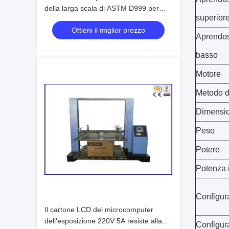
della larga scala di ASTM D999 per
superior
simula il trasporto
Ottieni il miglior prezzo
Aprendos
basso
Motore
Metodo d
Dimensi
Peso
Potere
Potenza i
Configur
Il cartone LCD del microcomputer
dell'esposizione 220V 5A resiste alla
Configura