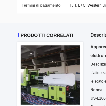
Termini di pagamento
T / T, L / C, Western 
Descri
PRODOTTI CORRELATI
Apparec
elettro
Descrizi
L'attrezz
le scatole
Norma:
JIS-L100