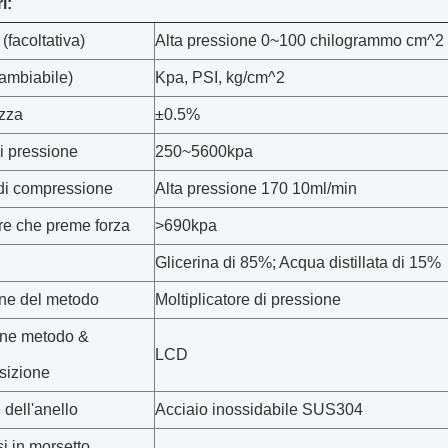
i:
(facoltativa)
Alta pressione 0~100 chilogrammo cm^2 
cambiabile)
Kpa, PSI, kg/cm^2
zza
±0.5%
 pressione
250~5600kpa
 di compressione
Alta pressione 170 10ml/min
e che preme forza
>
690kpa
Glicerina di 85%; Acqua distillata di 15%
ne del metodo
Moltiplicatore di pressione
one metodo &
LCD
sizione
 dell'anello
Acciaio inossidabile SUS304
i in morsetto