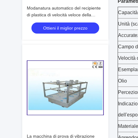
Parametr
Modanatura automatico del recipiente
Capacità 
di plastica di velocità veloce della
macchina a iniezione della parete
Unità (s
Ottieni il miglior prezzo
sottile
Accurate
Campo di
Velocità
Esemplar
Olio
Percezio
Indicazi
dell'espo
Materiale
La macchina di prova di vibrazione
Aprendos