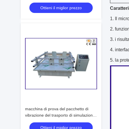
macchina della prova di compressibilità
Ottieni il miglior prezzo
Caratteri
1.
Il micr
2. funzio
3. i risu
4. interf
5. la pro
macchina di prova del pacchetto di
vibrazione del trasporto di simulazione
di 25~40 km/ora
Ottieni il miglior prezzo