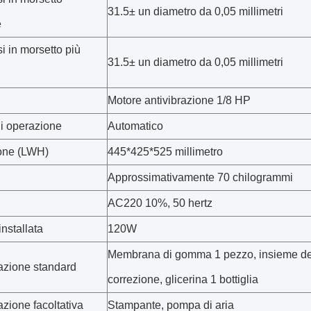
31.5± un diametro da 0,05 millimetri
e
i in morsetto più
31.5± un diametro da 0,05 millimetri
Motore antivibrazione 1/8 HP
i operazione
Automatico
one (LWH)
445*425*525 millimetro
Approssimativamente 70 chilogrammi
AC220 10%, 50 hertz
nstallata
120W
Membrana di gomma 1 pezzo, insieme della
azione standard
correzione, glicerina 1 bottiglia
zione facoltativa
Stampante, pompa di aria