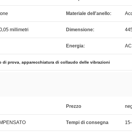
ione
Materiale dell'anello:
Acc
,05 millimetri
Dimensione:
445
Energia:
AC2
,
o di prova
apparecchiatura di collaudo delle vibrazioni
Prezzo
neg
OMPENSATO
Tempi di consegna
15-