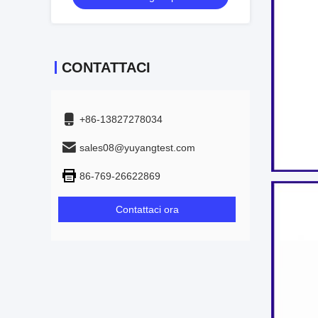
CONTATTACI
+86-13827278034
sales08@yuyangtest.com
86-769-26622869
Contattaci ora