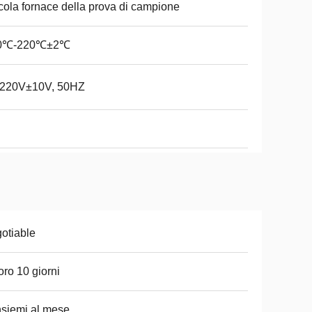
cola fornace della prova di campione
0℃-220℃±2℃
220V±10V, 50HZ
otiable
oro 10 giorni
nsiemi al mese