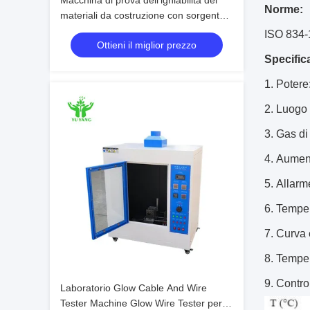
Macchina di prova dell'igniabilità dei
Norme:
materiali da costruzione con sorgente
di fiamma singola ISO 11925-2
ISO 834-
Ottieni il miglior prezzo
Specific
1.
Poter
2.
Luogo d
3.
Gas di 
4.
Aument
5.
Allarm
6.
Tempera
7.
Curva 
8.
Temper
9.
Contro
Laboratorio Glow Cable And Wire
Tester Machine Glow Wire Tester per