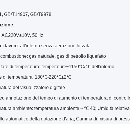
1, GB/T14907, GB/T9978
azione:
e: AC220V±10V, 50Hz
i lavoro: all'interno senza aerazione forzata
combustione: gas naturale, gas di petrolio liquefatto
are di temperatura: temperature~1150°C/4h dell'interno
e di temperatura: 180℃-220℃±2℃
tura del visualizzatore digitale
ed annotazione del tempo di aumento di temperatura di controll
atura ambiente: temperatura ambiente ~ ℃ 40; Umidità relativ
llo automatico della dotazione d'aria; Gamma di misura di pres