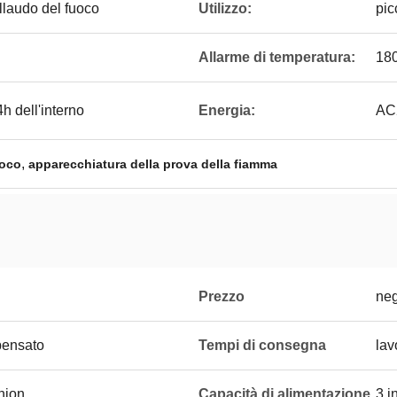
llaudo del fuoco
Utilizzo:
pic
Allarme di temperatura:
18
 dell'interno
Energia:
AC
,
uoco
apparecchiatura della prova della fiamma
Prezzo
neg
pensato
Tempi di consegna
lav
Union
Capacità di alimentazione
3 i