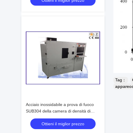
Ottieni il miglior prezzo
Tag：
apparecc
Acciaio inossidabile a prova di fuoco
SUB304 della camera di densità di
fumo di 25KW NBS
Ottieni il miglior prezzo