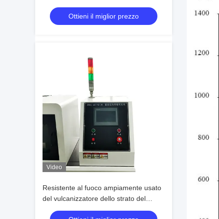
garantire la conformità alla sicurezza
Ottieni il miglior prezzo
dei prodotti elettrici ed elettronici
Video
Resistente al fuoco ampiamente usato
del vulcanizzatore dello strato del
neoprene