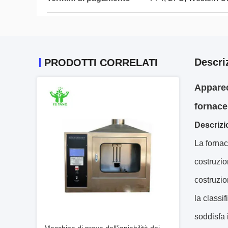
Descri
PRODOTTI CORRELATI
Apparec
fornace
Descrizi
La fornac
costruzio
costruzio
la classi
soddisfa i