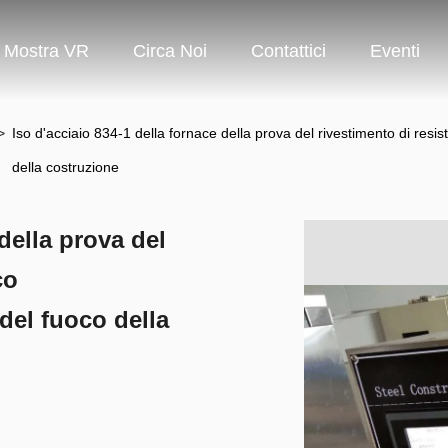
Mostra VR
Circa Noi
Contattici
Eventi
>
Iso d'acciaio 834-1 della fornace della prova del rivestimento di resi
della costruzione
 della prova del
co
del fuoco della