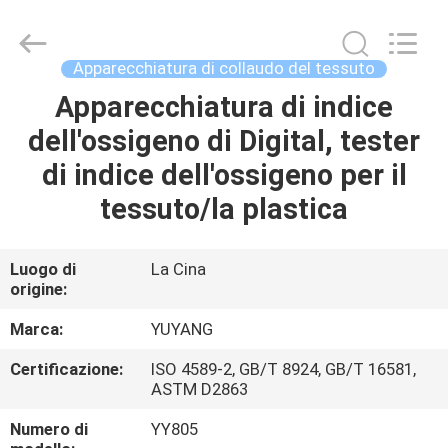
2026
DONGGUAN
YUYANG
INSTRUMENT
CO.,
Apparecchiatura di collaudo del tessuto
LTD.
All
Apparecchiatura di indice
CASA
Rights
Reserved.
dell'ossigeno di Digital, tester
PRODOTTI
di indice dell'ossigeno per il
tessuto/la plastica
MOSTRA
VR
Luogo di
La Cina
origine:
CIRCA
Marca:
YUYANG
NOI
Certificazione:
ISO 4589-2, GB/T 8924, GB/T 16581,
ASTM D2863
GIRO
Numero di
YY805