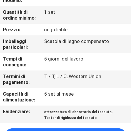
modello:
DELLA
Quantità di
1 set
FABBRICA
ordine minimo:
Prezzo:
negotiable
CONTATTICI
Imballaggi
Scatola di legno compensato
particolari:
NOTIZIE
Tempi di
5 giorni del lavoro
consegna:
RICHIEDA
Termini di
T / T, L / C, Western Union
UNA
pagamento:
CITAZIONE
Capacità di
5 set al mese
alimentazione:
MAPPA
Evidenziare:
,
attrezzatura di laboratorio del tessuto
DEL
Tester di rigidezza del tessuto
SITO