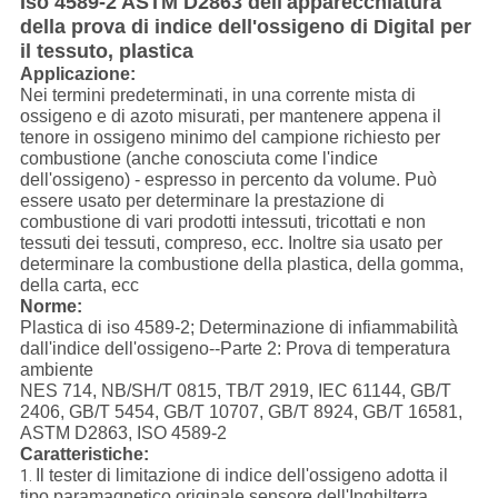
Iso 4589-2 ASTM D2863 dell'apparecchiatura
della prova di indice dell'ossigeno di Digital per
il tessuto, plastica
Applicazione:
Nei termini predeterminati, in una corrente mista di
ossigeno e di azoto misurati, per mantenere appena il
tenore in ossigeno minimo del campione richiesto per
combustione (anche conosciuta come l'indice
dell'ossigeno) - espresso in percento da volume. Può
essere usato per determinare la prestazione di
combustione di vari prodotti intessuti, tricottati e non
tessuti dei tessuti, compreso, ecc. Inoltre sia usato per
determinare la combustione della plastica, della gomma,
della carta, ecc
Norme:
Plastica di iso 4589-2; Determinazione di infiammabilità
dall'indice dell'ossigeno--Parte 2: Prova di temperatura
ambiente
NES 714, NB/SH/T 0815, TB/T 2919, IEC 61144, GB/T
2406, GB/T 5454, GB/T 10707, GB/T 8924, GB/T 16581,
ASTM D2863, ISO 4589-2
Caratteristiche:
Il tester di limitazione di indice dell'ossigeno adotta il
1.
tipo paramagnetico originale sensore dell'Inghilterra