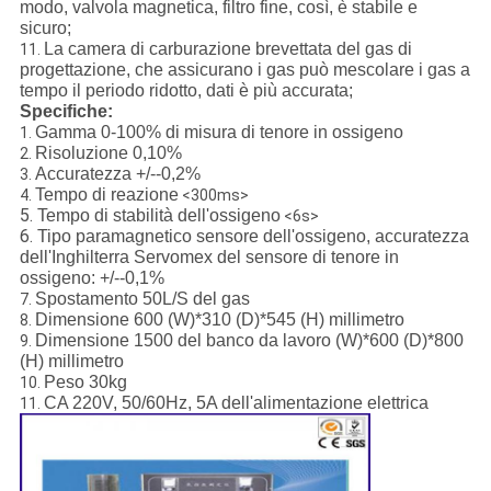
modo, valvola magnetica, filtro fine, così, è stabile e
sicuro;
La camera di carburazione brevettata del gas di
11.
progettazione, che assicurano i gas può mescolare i gas a
tempo il periodo ridotto, dati è più accurata;
Specifiche:
Gamma 0-100% di misura di tenore in ossigeno
1.
Risoluzione 0,10%
2.
Accuratezza +/--0,2%
3.
Tempo di reazione
4.
<300ms>
5.
Tempo di stabilità dell'ossigeno
<6s>
6.
Tipo paramagnetico sensore dell'ossigeno, accuratezza
dell'Inghilterra Servomex del sensore di tenore in
ossigeno: +/--0,1%
Spostamento 50L/S del gas
7.
Dimensione 600 (W)*310 (D)*545 (H) millimetro
8.
Dimensione 1500 del banco da lavoro (W)*600 (D)*800
9.
(H) millimetro
Peso 30kg
10.
CA 220V, 50/60Hz, 5A dell'alimentazione elettrica
11.