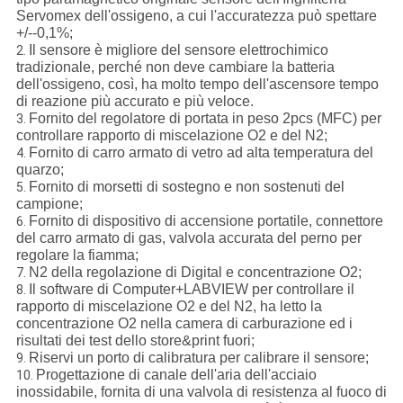
Servomex dell'ossigeno, a cui l'accuratezza può spettare
+/--0,1%;
Il sensore è migliore del sensore elettrochimico
2.
tradizionale, perché non deve cambiare la batteria
dell'ossigeno, così, ha molto tempo dell'ascensore tempo
di reazione più accurato e più veloce.
Fornito del regolatore di portata in peso 2pcs (MFC) per
3.
controllare rapporto di miscelazione O2 e del N2;
Fornito di carro armato di vetro ad alta temperatura del
4.
quarzo;
Fornito di morsetti di sostegno e non sostenuti del
5.
campione;
Fornito di dispositivo di accensione portatile, connettore
6.
del carro armato di gas, valvola accurata del perno per
regolare la fiamma;
N2 della regolazione di Digital e concentrazione O2;
7.
Il software di Computer+LABVIEW per controllare il
8.
rapporto di miscelazione O2 e del N2, ha letto la
concentrazione O2 nella camera di carburazione ed i
risultati dei test dello store&print fuori;
Riservi un porto di calibratura per calibrare il sensore;
9.
Progettazione di canale dell'aria dell'acciaio
10.
inossidabile, fornita di una valvola di resistenza al fuoco di