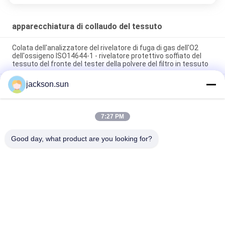
apparecchiatura di collaudo del tessuto
Colata dell'analizzatore del rivelatore di fuga di gas dell'O2
dell'ossigeno ISO14644-1 - rivelatore protettivo soffiato del
tessuto del fronte del tester della polvere del filtro in tessuto
jackson.sun
Tester di resistenza di sbavatura della borsa
dell'apparecchiatura di collaudo del tessuto di ASTM
D5362/fagiolo del tessuto 215mmx115mm
7:27 PM
Macchina di vulcanizzazione calda 1.5KW 220V/380V del
nastro trasportatore della scarpa del campione
Good day, what product are you looking for?
Categorie popolari
Tutti
Apparecchiatura Di 
Tester Verticale Di 
Collaudo Di 
Infiammabilità
Infiammabilità
Tester Orizzontale 
Apparecchiatura Di 