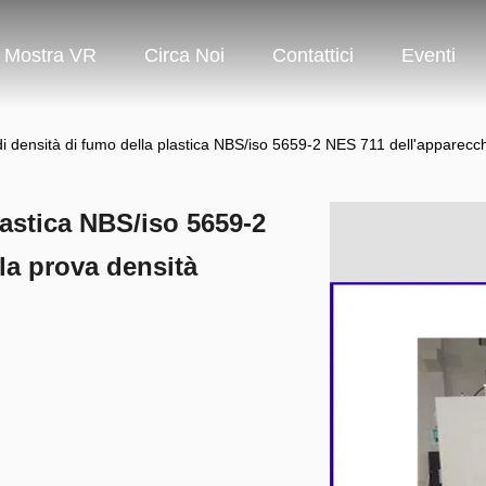
Mostra VR
Circa Noi
Contattici
Eventi
di densità di fumo della plastica NBS/iso 5659-2 NES 711 dell'apparecch
lastica NBS/iso 5659-2
la prova densità