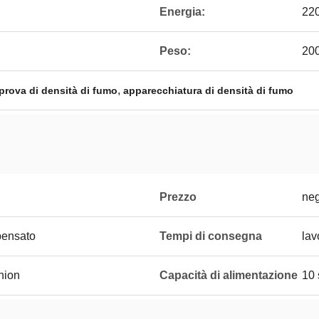
Energia:
22
Peso:
200
,
prova di densità di fumo
apparecchiatura di densità di fumo
Prezzo
neg
pensato
Tempi di consegna
lav
Union
Capacità di alimentazione
10 