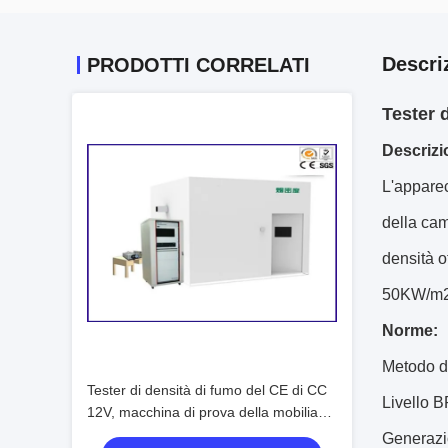
Descri
PRODOTTI CORRELATI
Tester 
Descrizi
L'apparec
della cam
densità o
50KW/m2
Norme:
Metodo di
Tester di densità di fumo del CE di CC
Livello B
12V, macchina di prova della mobilia
150×45×40cm
Generazio