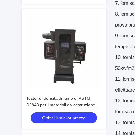
7.
fornisc
8.
fornisc
prova bru
9.
fornisc
temperatu
10.
forni
50kw/m2
11.
forni
effettuar
Tester di densità di fumo di ASTM
12.
forni
D2843 per i materiali da costruzione 0
~ 100%
fornisca 
Ottieni il miglior prezzo
13.
forni
14.
forni