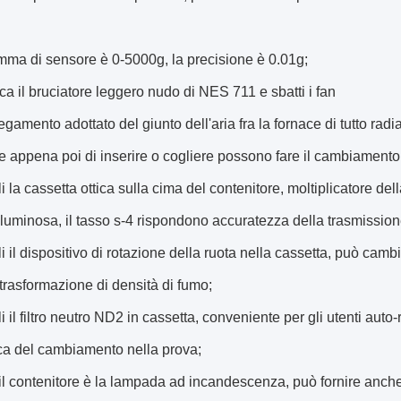
mma di sensore è 0-5000g, la precisione è 0.01g;
sca il bruciatore leggero nudo di NES 711 e sbatti i fan
legamento adottato del giunto dell'aria fra la fornace di tutto rad
te appena poi di inserire o cogliere possono fare il cambiamento
li la cassetta ottica sulla cima del contenitore, moltiplicatore dell
luminosa, il tasso s-4 rispondono accuratezza della trasmissi
lli il dispositivo di rotazione della ruota nella cassetta, pu
rasformazione di densità di fumo;
li il filtro neutro ND2 in cassetta, conveniente per gli utenti aut
ca del cambiamento nella prova;
 il contenitore è la lampada ad incandescenza, può fornire anche