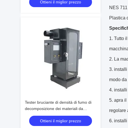
Ottieni il miglior prezzo
NES 711 m
Plastica 
Specific
1.
Tutto i
macchina
2.
La macc
3.
install
modo da p
4.
install
5.
apra il
Tester bruciante di densità di fumo di
decomposizione dei materiali da
regolare
costruzione di ASTM D2843
6.
install
Ottieni il miglior prezzo