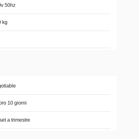
0v 50hz
 kg
otiable
oro 10 giorni
set a trimestre