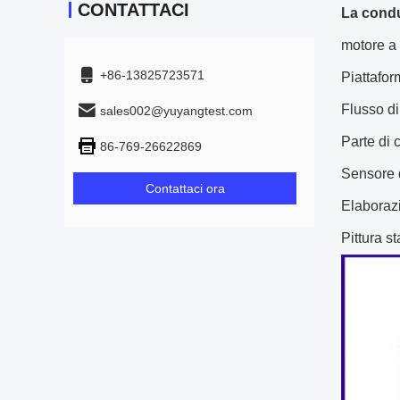
CONTATTACI
La condu
motore a
+86-13825723571
Piattafor
Flusso di
sales002@yuyangtest.com
Parte di 
86-769-26622869
Sensore d
Contattaci ora
Elaborazi
Pittura s