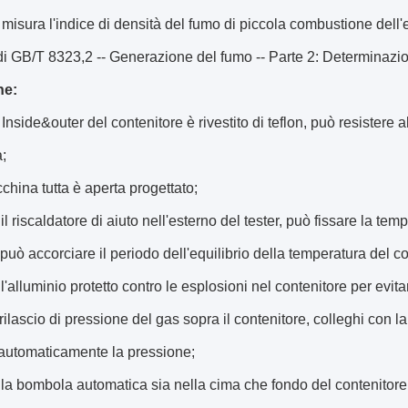
isura l'indice di densità del fumo di piccola combustione dell
di GB/T 8323,2 -- Generazione del fumo -- Parte 2: Determinazi
he:
l Inside&outer del contenitore è rivestito di teflon, può resistere
;
hina tutta è aperta progettato;
i il riscaldatore di aiuto nell'esterno del tester, può fissare la tem
uò accorciare il periodo dell'equilibrio della temperatura del co
i l'alluminio protetto contro le esplosioni nel contenitore per evitare
 rilascio di pressione del gas sopra il contenitore, colleghi con
 automaticamente la pressione;
i la bombola automatica sia nella cima che fondo del contenitore