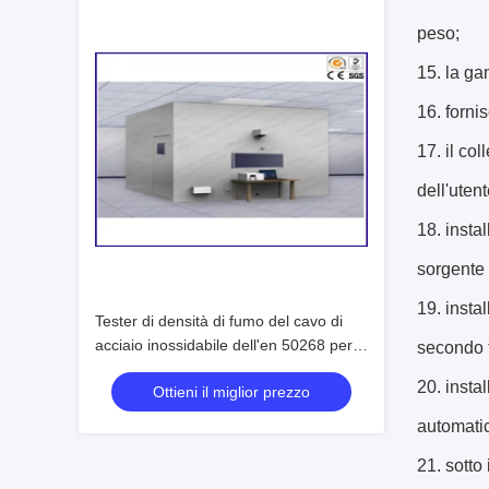
peso;
15.
la ga
16.
forni
17.
il col
dell'uten
18.
instal
sorgente 
19.
insta
Tester di densità di fumo del cavo di
acciaio inossidabile dell'en 50268 per
secondo t
cavo a fibre ottiche
20.
instal
Ottieni il miglior prezzo
automati
21.
sotto