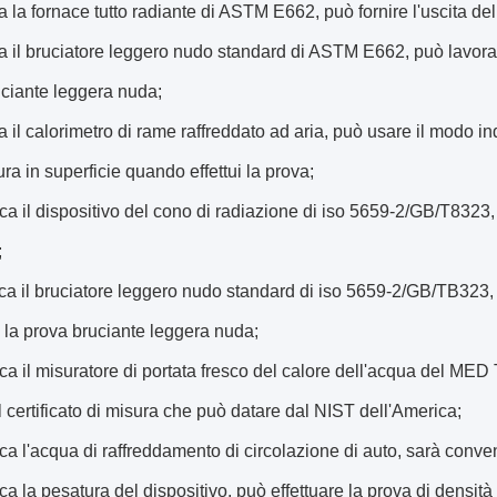
a la fornace tutto radiante di ASTM E662, può fornire l'uscita d
a il bruciatore leggero nudo standard di ASTM E662, può lavorare
ciante leggera nuda;
a il calorimetro di rame raffreddato ad aria, può usare il modo in
ra in superficie quando effettui la prova;
sca il dispositivo del cono di radiazione di iso 5659-2/GB/T8323, 
;
sca il bruciatore leggero nudo standard di iso 5659-2/GB/TB323, 
e la prova bruciante leggera nuda;
sca il misuratore di portata fresco del calore dell'acqua del ME
il certificato di misura che può datare dal NIST dell'America;
sca l'acqua di raffreddamento di circolazione di auto, sarà conven
sca la pesatura del dispositivo, può effettuare la prova di densi