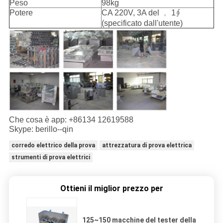
Peso
98kg
Potere
CA 220V, 3A del ﹐ 1∮
(specificato dall'utente)
Che cosa è app: +86134 12619588
Skype: berillo--qin
corredo elettrico della prova
attrezzatura di prova elettrica
strumenti di prova elettrici
Ottieni il miglior prezzo per
125~150 macchine del tester della