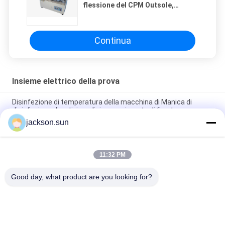
flessione del CPM Outsole,
grande macchina inferiore della
prova della curvatura
Continua
Insieme elettrico della prova
Disinfezione di temperatura della macchina di Manica di
disinfezione di antivirus di riconoscimento di fronte
jackson.sun
Le attrezzature rapide di sterilizzazione dell'ottimizzazione
scavano una galleria Disinfectible 10W/D 220V
11:32 PM
Anti porta epidemica di disinfezione intelligente di
termometria/porta atomizzata automatica
Good day, what product are you looking for?
Categorie popolari
Tutti