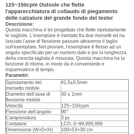
125~150cpm Outsole che flette
l'apparecchiatura di collaudo di piegamento
delle calzature del grande fondo del tester
Descrizione:
Questa macchina è tor progettato che flette ripetutamente
le sogliole. L'esemplare è montato fra due morsetti ed ha
lasciato l'asse di flessione passare attraverso il taglio
sull'esemplare. Nel provare, l'esemplare è flesso ad un
angolo specificato per un numero dato e poi la lunghezza
della crescita tagliata è misurata. Questa macchina ha la
funzione di ritorno, in modo da è conveniente e
risparmiatrice di tempo.
Parametri:
Spostamento del
41.5±0.5mm
morsetto mobile
Diametro dell'asse di
30 ± 1mm
flessione mobile
Velocità
125~150cpm
Flessione dell'angolo
90°
Campionatura
3 pc
Contatore
LCD, 0~99,999,999
Dimensione (W×D×H)
100×53×30 cm