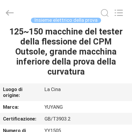
2026
DONGGUAN
YUYANG
INSTRUMENT
CO.,
Insieme elettrico della prova
LTD.
All
125~150 macchine del tester
CASA
Rights
Reserved.
della flessione del CPM
PRODOTTI
Outsole, grande macchina
inferiore della prova della
MOSTRA
curvatura
VR
Luogo di
La Cina
origine:
CIRCA
NOI
Marca:
YUYANG
Certificazione:
GB/T3903.2
GIRO
Numero di
YY1505