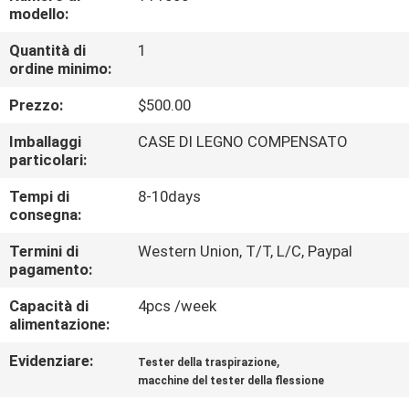
DELLA
modello:
FABBRICA
Quantità di
1
ordine minimo:
CONTATTICI
Prezzo:
$500.00
Imballaggi
CASE DI LEGNO COMPENSATO
NOTIZIE
particolari:
Tempi di
8-10days
RICHIEDA
consegna:
UNA
Termini di
Western Union, T/T, L/C, Paypal
pagamento:
CITAZIONE
Capacità di
4pcs /week
alimentazione:
MAPPA
Evidenziare:
,
Tester della traspirazione
DEL
macchine del tester della flessione
SITO