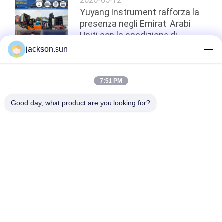
Yuyang Instrument rafforza la
presenza negli Emirati Arabi
Uniti con la spedizione di
attrezzature per prove
jackson.sun
antincendio da 100.000 dollari!
top
7:51 PM
Good day, what product are you looking for?
Categorie popolari
Tutti
Apparecchiatura Di 
Tester Verticale Di 
Collaudo Di 
Infiammabilità
Infiammabilità
Tester Orizzontale 
Apparecchiatura Di 
Di Infiammabilità
Collaudo Del Fuoco
Tester Del Fuoco 
Camera Test 
Del Materiale Da 
Ambientali