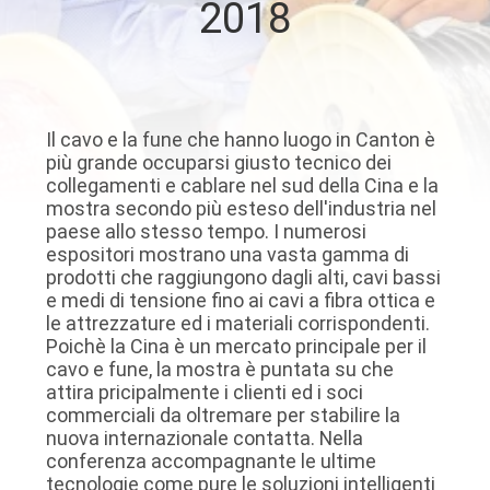
2018
DELLA
FABBRICA
CONTATTICI
Il cavo e la fune che hanno luogo in Canton è
più grande occuparsi giusto tecnico dei
collegamenti e cablare nel sud della Cina e la
NOTIZIE
mostra secondo più esteso dell'industria nel
paese allo stesso tempo. I numerosi
espositori mostrano una vasta gamma di
RICHIEDA
prodotti che raggiungono dagli alti, cavi bassi
UNA
e medi di tensione fino ai cavi a fibra ottica e
le attrezzature ed i materiali corrispondenti.
CITAZIONE
Poichè la Cina è un mercato principale per il
cavo e fune, la mostra è puntata su che
attira pricipalmente i clienti ed i soci
MAPPA
commerciali da oltremare per stabilire la
nuova internazionale contatta. Nella
DEL
conferenza accompagnante le ultime
SITO
tecnologie come pure le soluzioni intelligenti