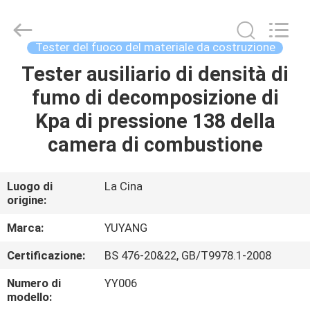
2026
DONGGUAN
YUYANG
INSTRUMENT
CO.,
Tester del fuoco del materiale da costruzione
LTD.
All
Tester ausiliario di densità di
CASA
Rights
Reserved.
fumo di decomposizione di
PRODOTTI
Kpa di pressione 138 della
camera di combustione
MOSTRA
VR
Luogo di
La Cina
origine:
CIRCA
Marca:
YUYANG
NOI
Certificazione:
BS 476-20&22, GB/T9978.1-2008
Numero di
YY006
GIRO
modello: