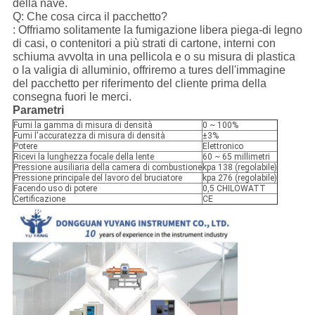
della nave.
Q: Che cosa circa il pacchetto?
: Offriamo solitamente la fumigazione libera piega-di legno
di casi, o contenitori a più strati di cartone, interni con
schiuma avvolta in una pellicola e o su misura di plastica
o la valigia di alluminio, offriremo a tures dell'immagine
del pacchetto per riferimento del cliente prima della
consegna fuori le merci.
Parametri
Fumi la gamma di misura di densità
0 ~ 100%
Fumi l'accuratezza di misura di densità
±3%
Potere
Elettronico
Ricevi la lunghezza focale della lente
60 ~ 65 millimetri
Pressione ausiliaria della camera di combustione
kpa 138 (regolabile)
Pressione principale del lavoro del bruciatore
kpa 276 (regolabile)
Facendo uso di potere
0,5 CHILOWATT
Certificazione
CE