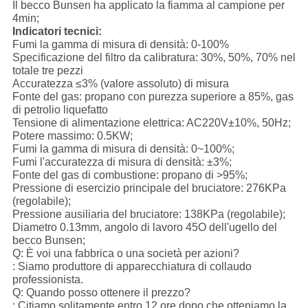
Il becco Bunsen ha applicato la fiamma al campione per
4min;
Indicatori tecnici:
Fumi la gamma di misura di densità: 0-100%
Specificazione del filtro da calibratura: 30%, 50%, 70% nel
totale tre pezzi
Accuratezza ≤3% (valore assoluto) di misura
Fonte del gas: propano con purezza superiore a 85%, gas
di petrolio liquefatto
Tensione di alimentazione elettrica: AC220V±10%, 50Hz;
Potere massimo: 0.5KW;
Fumi la gamma di misura di densità: 0~100%;
Fumi l'accuratezza di misura di densità: ±3%;
Fonte del gas di combustione: propano di >95%;
Pressione di esercizio principale del bruciatore: 276KPa
(regolabile);
Pressione ausiliaria del bruciatore: 138KPa (regolabile);
Diametro 0.13mm, angolo di lavoro 45O dell'ugello del
becco Bunsen;
Q: È voi una fabbrica o una società per azioni?
: Siamo produttore di apparecchiatura di collaudo
professionista.
Q: Quando posso ottenere il prezzo?
: Citiamo solitamente entro 12 ore dopo che otteniamo la