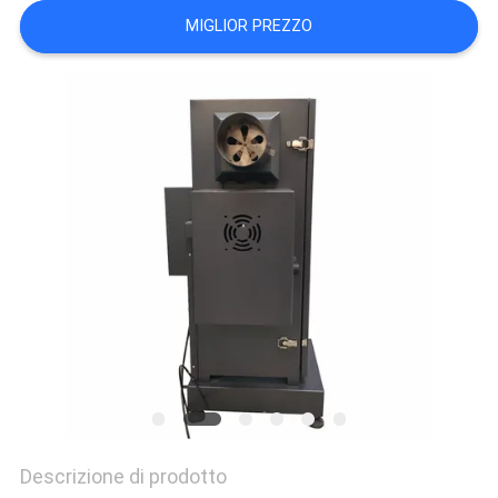
MIGLIOR PREZZO
POLITICA
SULLA
PRIVACY
Descrizione di prodotto