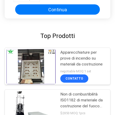
Continua
Top Prodotti
Apparecchiature per
prove di incendio su
materiali da costruzione
negotiable MOQ:1 set
CONTATTO
Non di combustibilità
ISO1182 di materiale da
costruzione del fuoco
del tester prova di
$2850 MOQ:1pcs