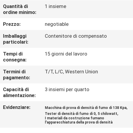
DELLA
Quantità di
1 insieme
ordine minimo:
FABBRICA
Prezzo:
negotiable
CONTATTICI
Imballaggi
Contenitore di compensato
particolari:
NOTIZIE
Tempi di
15 giorni del lavoro
consegna:
RICHIEDA
Termini di
T/T, L/C, Western Union
pagamento:
UNA
Capacità di
3 insiemi per quarto
CITAZIONE
alimentazione:
Evidenziare:
,
Macchina di prova di densità di fumo di 138 Kpa
MAPPA
,
,
Tester di densità di fumo di 0
5 chilowatt
DEL
I materiali da costruzione fumano
l'apparecchiatura della prova di densità
SITO