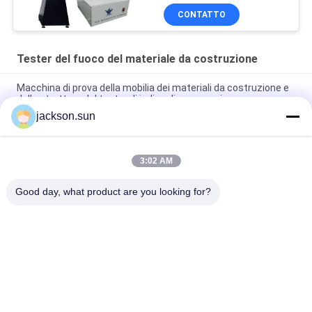
infiammabilità non
CONTATTO
Tester del fuoco del materiale da costruzione
Macchina di prova della mobilia dei materiali da costruzione e
delle strutture del tester di indice di propagazione
jackson.sun
apparecchiatura dei materiali dell'apparecchiatura di collaudo
di qualità della costruzione di 220V 50Hz BS476-7
3:02 AM
Macchina di prova della mobilia dell'apparecchiatura di
combustibilità dei materiali da costruzione non
Good day, what product are you looking for?
Categorie popolari
Tutti
Apparecchiatura Di 
Tester Verticale Di 
Collaudo Di 
Infiammabilità
Infiammabilità
Tester Orizzontale 
Apparecchiatura Di 