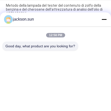
Metodo della lampada del tester del contenuto di zolfo della
benzina e del cherosene dell'attrezzatura di analisi dell'olio di
ASTM D1266
jackson.sun
Attrezzatura di analisi dell'olio di ASTM D1881 per le tendenze
di schiumatura dei liquidi refrigeranti del motore in cristalleria
12:58 PM
Visualizzatore digitale manuale dello strumento di misura
ASTM D93 del punto di infiammabilità della tazza di PMCC
Good day, what product are you looking for?
Categorie popolari
Tutti
Apparecchiatura Di 
Tester Verticale Di 
Collaudo Di 
Infiammabilità
Infiammabilità
Tester Orizzontale 
Apparecchiatura Di 
Di Infiammabilità
Collaudo Del Fuoco
Tester Del Fuoco 
Camera Test 
Del Materiale Da 
Ambientali
Costruzione