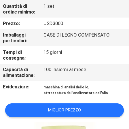
DELLA
Quantità di
1 set
ordine minimo:
FABBRICA
Prezzo:
USD3000
CONTATTICI
Imballaggi
CASE DI LEGNO COMPENSATO
particolari:
NOTIZIE
Tempi di
15 giorni
consegna:
RICHIEDA
Capacità di
100 insiemi al mese
alimentazione:
UNA
Evidenziare:
,
CITAZIONE
macchina di analisi dell'olio
attrezzatura dell'analizzatore dell'olio
MAPPA
MIGLIOR PREZZO
DEL
SITO