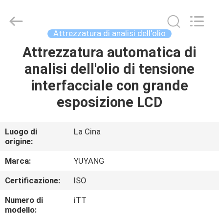
2026
DONGGUAN
YUYANG
INSTRUMENT
CO.,
Attrezzatura di analisi dell'olio
LTD.
All
Attrezzatura automatica di
CASA
Rights
Reserved.
analisi dell'olio di tensione
PRODOTTI
interfacciale con grande
esposizione LCD
MOSTRA
VR
Luogo di
La Cina
origine:
CIRCA
Marca:
YUYANG
NOI
Certificazione:
ISO
Numero di
iTT
GIRO
modello: