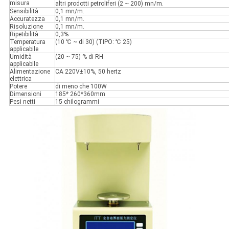
misura
altri prodotti petroliferi (2 ~ 200) mn/m.
Sensibilità
0,1 mn/m.
Accuratezza
0,1 mn/m.
Risoluzione
0,1 mn/m.
Ripetibilità
0,3%
Temperatura
(10 ℃ ~ di 30) (TIPO: ℃ 25)
applicabile
Umidità
(20 ~ 75) % di RH
applicabile
Alimentazione
CA 220V±10%, 50 hertz
elettrica
Potere
di meno che 100W
Dimensioni
185* 260*360mm
Pesi netti
15 chilogrammi