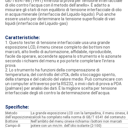
GB/T6541-86 (1991) «metodi di prova per tensione interfacciale
di olio contro l'acqua con il metodo dell'anello». È adatto a
misurare gli stati di non equilibrio di tensione interfacciale di olio
in acqua minerale (interfaccia del Liquido-liquido). Può anche
essere usato per determinare la tensione superficiale di vari
liquidi (interfaccia del Liquido-gas)
Caratteristiche:
1. Questo tester di tensione interfacciale usa una grande
esposizione LCD, il menu cinese completo dei bottoni non
marcati, alto livello di automazione, affidabile, riproducibile,
facile da operare, accendete appena lo strumento e lo azionate
secondo i richiami del menu e poi potete completare l'intera
prova.
2. Lo strumento ha funzioni della compensazione di
temperatura, del controllo del cl℃k, dello stoccaggio spento,
della stampa e del calcolo del valore medio. Può comunicare con
un computer attraverso porta RS232, o invii i dati di prova a PDA
(palmare) per analisi dei dati. È la migliore scelta per tensione
interfacciale degli oli contro la determinazione dell'acqua.
Specifiche:
Metodo
La grande esposizione LCD con la lampadina, il menu cinese, il 
dell'esposizione
calcoli ha compilato nella norma di GB/T 6541 del contenuto
Bottone
Nell'ambito del menu cinese richiama i bottoni non marcati
Campo di
potere con un mn/m. dell'olio isolante (2-100)