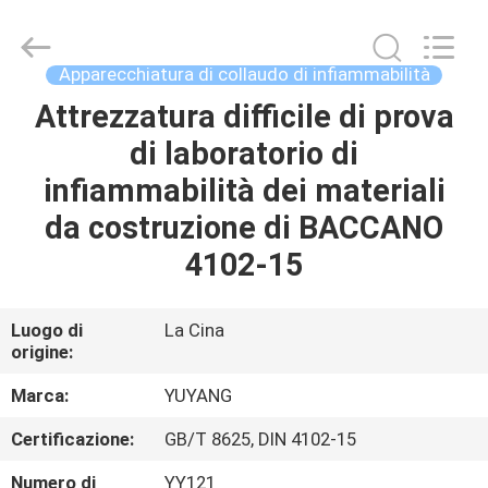
2026
DONGGUAN
YUYANG
INSTRUMENT
CO.,
Apparecchiatura di collaudo di infiammabilità
LTD.
All
Attrezzatura difficile di prova
CASA
Rights
Reserved.
di laboratorio di
PRODOTTI
infiammabilità dei materiali
da costruzione di BACCANO
MOSTRA
4102-15
VR
Luogo di
La Cina
origine:
CIRCA
NOI
Marca:
YUYANG
Certificazione:
GB/T 8625, DIN 4102-15
GIRO
Numero di
YY121