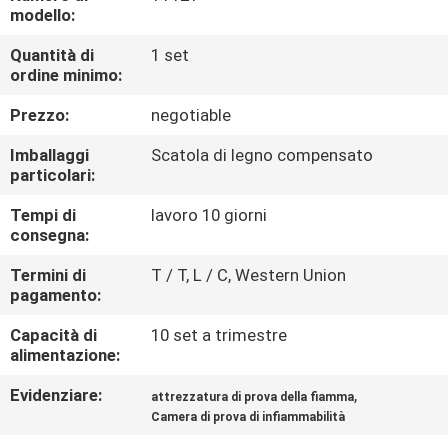
DELLA
modello:
FABBRICA
Quantità di
1 set
ordine minimo:
CONTATTICI
Prezzo:
negotiable
Imballaggi
Scatola di legno compensato
NOTIZIE
particolari:
Tempi di
lavoro 10 giorni
RICHIEDA
consegna:
UNA
Termini di
T / T, L / C, Western Union
pagamento:
CITAZIONE
Capacità di
10 set a trimestre
alimentazione:
MAPPA
Evidenziare:
,
attrezzatura di prova della fiamma
DEL
Camera di prova di infiammabilità
SITO