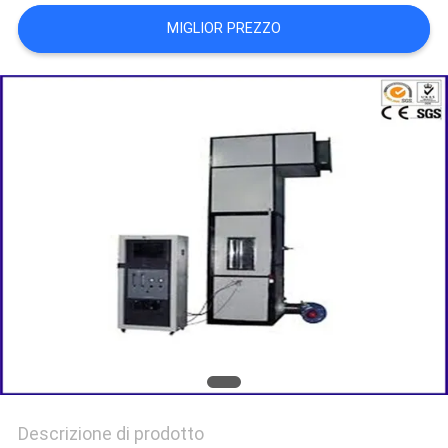
MIGLIOR PREZZO
POLITICA
SULLA
PRIVACY
Descrizione di prodotto