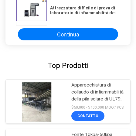
Attrezzatura difficile di prova di
laboratorio di infiammabilità dei
materiali da costruzione di
BACCANO 4102-15
Continua
Top Prodotti
Apparecchiatura di
collaudo di infiammabilità
della pila solare di UL790
UL1730 400m2/Min
$50,000 - $100,000 MOQ:1PCS
CONTATTO
Fonte 10kpa-50kpa