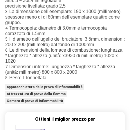
aria: 3 ~ 30L/min regolabile
precisione livellata: grado 2,5
La dimensione dell'esemplare: 190 x 1000 (millimetro),
3.
spessore meno di di 80mm dell'esemplare quattro come
gruppo.
Termocoppia: diametro di 3.0mm e termocoppia
4.
corazzata di 1.5mm
Il diametro dell'ugello del bruciatore: 3.5mm, dimensioni:
5.
200 x 200 (millimetro) dal fondo di 1000mm
Le dimensioni della fornace di combustione: lunghezza
6.
* larghezza * altezza (unità: x3930 di millimetro) 1020 x
1020
Dimensioni interne: lunghezza * larghezza * altezza
7.
(unità: millimetro) 800 x 800 x 2000
Peso: 1 tonnellata
8.
apparecchiatura della prova di infiammabilità
attrezzatura di prova della fiamma
Camera di prova di infiammabilità
Ottieni il miglior prezzo per