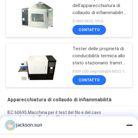
dell'apparecchiatura di
collaudo di infiammabilità
dei materiali da
$1800 MOQ:1PCS
costruzione singola
CONTATTO
Tester delle proprietà di
conducibilità termica allo
stato stazionario tramite
misuratore di flusso di
8500 USD negotiatable MOQ:1 insieme
calore
CONTATTO
Apparecchiatura di collaudo di infiammabilità
IEC 60695 Macchina per il test del filo e del cavo
incandescente Tester a filo incandescente
jackson.sun
Tester per filo incandescente per riscaldamento elettrico per
test di infiammabilità di apparecchi di illuminazione