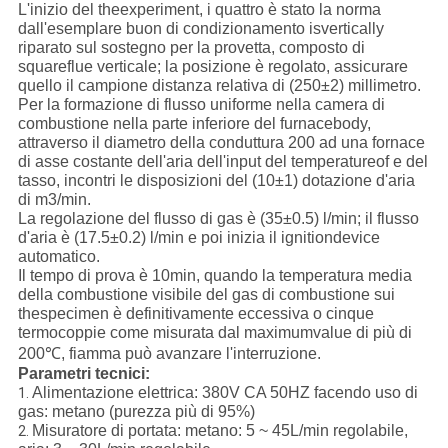
L'inizio del theexperiment, i quattro è stato la norma
dall'esemplare buon di condizionamento isvertically
riparato sul sostegno per la provetta, composto di
squareflue verticale; la posizione è regolato, assicurare
quello il campione distanza relativa di (250±2) millimetro.
Per la formazione di flusso uniforme nella camera di
combustione nella parte inferiore del furnacebody,
attraverso il diametro della conduttura 200 ad una fornace
di asse costante dell'aria dell'input del temperatureof e del
tasso, incontri le disposizioni del (10±1) dotazione d'aria
di m3/min.
La regolazione del flusso di gas è (35±0.5) l/min; il flusso
d'aria è (17.5±0.2) l/min e poi inizia il ignitiondevice
automatico.
Il tempo di prova è 10min, quando la temperatura media
della combustione visibile del gas di combustione sui
thespecimen è definitivamente eccessiva o cinque
termocoppie come misurata dal maximumvalue di più di
200℃, fiamma può avanzare l'interruzione.
Parametri tecnici:
Alimentazione elettrica: 380V CA 50HZ facendo uso di
1.
gas: metano (purezza più di 95%)
Misuratore di portata: metano: 5 ~ 45L/min regolabile,
2.